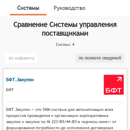
контроля поставок и документооборота.
Системы
Руководство
Классификатор программных продуктов Соваре
определяет конкретные функциональные критерии
Сравнение
Системы управления
для систем. Для того, чтобы быть представленными
поставщиками
на рынке Системы управления поставщиками,
системы должны иметь следующие функциональные
Систем:
4
возможности:
по алфавиту
по полноте сведений
автоматизация планирования потребностей в
закупках с учётом исторических данных и
текущих трендов спроса,
БФТ.Закупки
инструменты для анализа и выбора
поставщиков на основе заранее заданных
БФТ
критериев и параметров,
функционал для управления процессом
БФТ.Закупки — это SRM-система для автоматизации всех
проведения закупок, включая формирование и
процессов проведения и организации корпоративных
отправку запросов на предложения,
закупок и закупок по № 223-ФЗ/44-ФЗ в «едином окне»: от
механизмы контроля исполнения договорных
формирования потребности до исполнения договорных