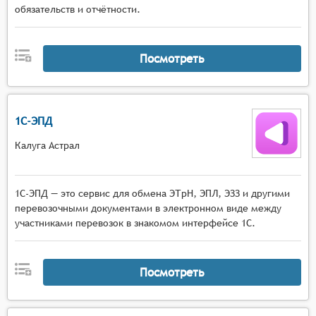
обязательств и отслеживания статусов
обязательств и отчётности.
поставок,
средства автоматизации документооборота,
связанные с закупочной деятельностью,
Посмотреть
включая создание, согласование и
архивирование документов.
1С-ЭПД
Калуга Астрал
1С-ЭПД — это сервис для обмена ЭТрН, ЭПЛ, ЭЗЗ и другими
перевозочными документами в электронном виде между
участниками перевозок в знакомом интерфейсе 1С.
Посмотреть