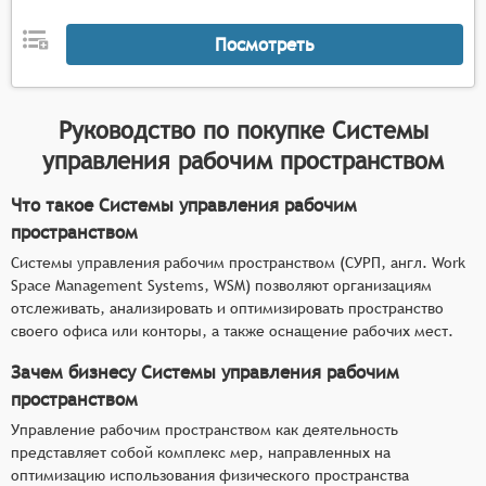
рабочих мест, включая инвентаризацию
оборудования и средств оргтехники,
Посмотреть
возможности для настройки параметров
рабочих зон в соответствии с требованиями
различных подразделений или типов
Руководство по покупке
Системы
деятельности.
управления рабочим пространством
Что такое Системы управления рабочим
пространством
Системы управления рабочим пространством (СУРП, англ. Work
Space Management Systems, WSM) позволяют организациям
отслеживать, анализировать и оптимизировать пространство
своего офиса или конторы, а также оснащение рабочих мест.
Зачем бизнесу Системы управления рабочим
пространством
Управление рабочим пространством как деятельность
представляет собой комплекс мер, направленных на
оптимизацию использования физического пространства