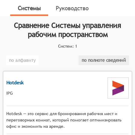
Системы
Руководство
Классификатор программных продуктов Соваре
определяет конкретные функциональные критерии
для систем. Для того, чтобы быть представленными
Сравнение
Системы управления
на рынке Системы управления рабочим
рабочим пространством
пространством, системы должны иметь следующие
функциональные возможности:
Систем:
1
возможность создания и управления
по алфавиту
по полноте сведений
цифровыми моделями офисных пространств,
включая планировку помещений и
расположение оборудования,
Hotdesk
инструменты для отслеживания занятости
рабочих мест и зон, позволяющие
IPG
оптимизировать использование пространства,
функции для планирования и управления
Hotdesk — это сервис для бронирования рабочих мест и
перемещением сотрудников и ресурсов внутри
переговорных комнат, который помогает оптимизировать
офиса,
офис и экономить на аренде.
механизмы для учёта и контроля оснащения