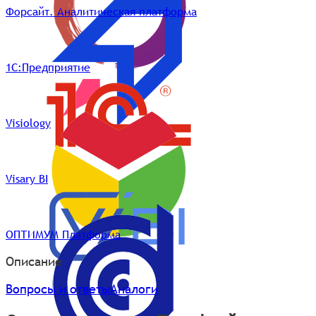
Форсайт. Аналитическая платформа
1С:Предприятие
Visiology
Visary BI
ОПТИМУМ Платформа
Описание
Вопросы и ответы
Аналоги