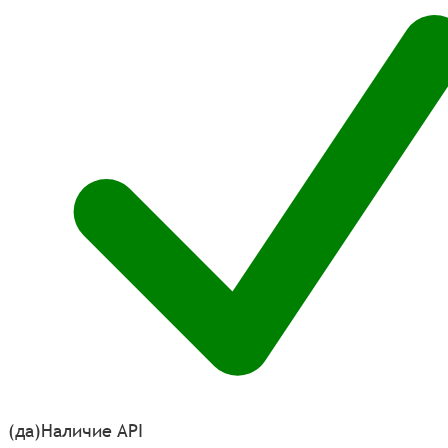
(да)
Наличие API