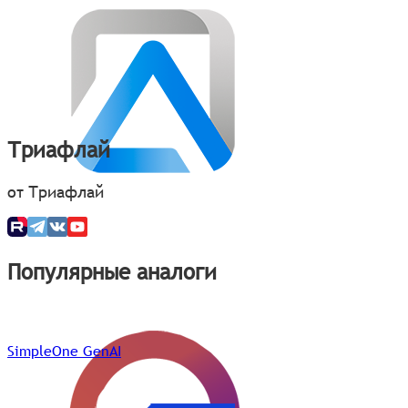
Триафлай
от Триафлай
Популярные аналоги
SimpleOne GenAI