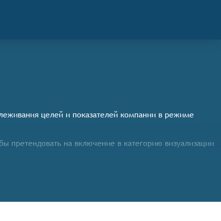
леживания целей и показателей компании в режиме
бы претендовать на включение в категорию визуализации
ннекторы) приложений;
целей компании.