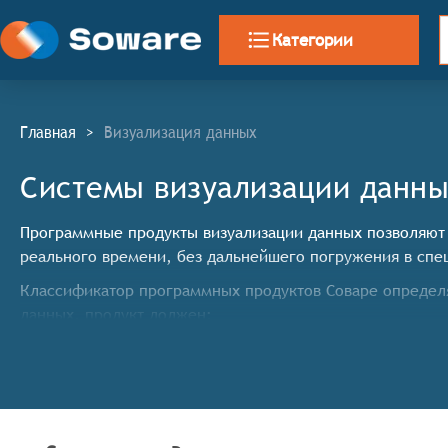
Категории
Главная
>
Визуализация данных
Системы визуализации данн
Программные продукты визуализации данных позволяют
реального времени, без дальнейшего погружения в спе
Классификатор программных продуктов Соваре определя
данных, продукт должен:
Использовать данные из любого источника через з
Обеспечить визуальное представление ключевых п
Предлагать панели мониторинга, содержащие неск