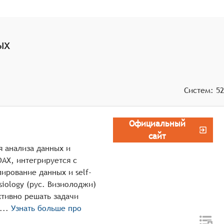
ых
Систем:
52
Официальный
сайт
я анализа данных и
AX, интегрируется с
ирование данных и self-
siology (рус. Визиолоджи)
тивно решать задачи
бора данных, их обработки и последующе ...
Узнать больше про