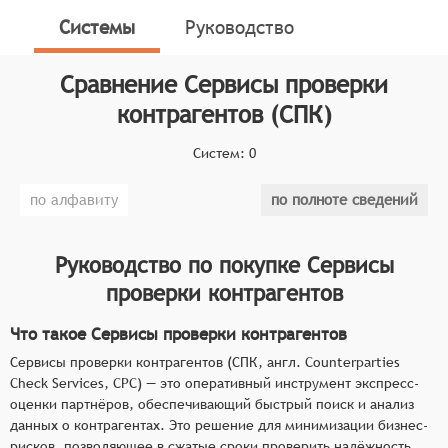
партнёров, обеспечивающий быстрый поиск и
Системы
Руководство
анализ данных о контрагентах. Это решение для
минимизации бизнес-рисков, позволяющее в сжатые
Сравнение
Сервисы проверки
сроки проверить надёжность компании и выявить
контрагентов (СПК)
потенциальные угрозы на начальном этапе
взаимодействия.
Систем:
0
Классификатор программных продуктов Соваре
по алфавиту
по полноте сведений
определяет конкретные функциональные критерии
для систем. Для того, чтобы быть представленными
на рынке сервисов проверки контрагентов, системы
Руководство по покупке
Сервисы
должны иметь следующие функциональные
проверки контрагентов
возможности:
Что такое Сервисы проверки контрагентов
мгновенный сбор ключевых регистрационных
данных из официальных государственных
Сервисы проверки контрагентов (СПК, англ. Counterparties
Check Services, CPC) — это оперативный инструмент экспресс-
реестров в едином интерфейсе,
оценки партнёров, обеспечивающий быстрый поиск и анализ
автоматизированная проверка наличия
данных о контрагентах. Это решение для минимизации бизнес-
судебных дел и исполнительных производств с
рисков, позволяющее в сжатые сроки проверить надёжность