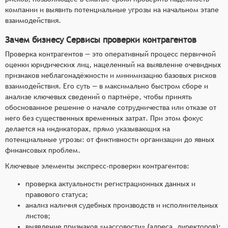
выделением критичных категорий,
компании и выявить потенциальные угрозы на начальном этапе
экспресс‑анализ признаков неблагонадёжности
взаимодействия.
(массовые адреса, директора, частая смена
Зачем бизнесу Сервисы проверки контрагентов
учредителей) с цветовой индикацией риска,
оперативный поиск по санкционным спискам и
Проверка контрагентов — это оперативный процесс первичной
оценки юридических лиц, нацеленный на выявление очевидных
«чёрным» реестрам с актуализацией в режиме
признаков неблагонадёжности и минимизацию базовых рисков
реального времени,
взаимодействия. Его суть — в максимально быстром сборе и
формирование сжатого структурированного
анализе ключевых сведений о партнёре, чтобы принять
отчёта с ключевыми индикаторами риска за
обоснованное решение о начале сотрудничества или отказе от
минимально возможное время (до 1–2 минут).
него без существенных временных затрат. При этом фокус
делается на индикаторах, прямо указывающих на
потенциальные угрозы: от фиктивности организации до явных
финансовых проблем.
Ключевые элементы экспресс-проверки контрагентов:
проверка актуальности регистрационных данных и
правового статуса;
анализ наличия судебных производств и исполнительных
листов;
выявление признаков «массовости» (адреса, директоров);