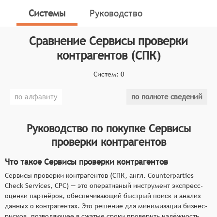
анализ данных о контрагентах. Это решение для
Системы
Руководство
минимизации бизнес-рисков, позволяющее в сжатые
сроки проверить надёжность компании и выявить
Сравнение
Сервисы проверки
потенциальные угрозы на начальном этапе
взаимодействия.
контрагентов (СПК)
Классификатор программных продуктов Соваре
Систем:
0
определяет конкретные функциональные критерии
для систем. Для того, чтобы быть представленными
по алфавиту
по полноте сведений
на рынке сервисов проверки контрагентов, системы
должны иметь следующие функциональные
возможности:
Руководство по покупке
Сервисы
проверки контрагентов
мгновенный сбор ключевых регистрационных
данных из официальных государственных
Что такое Сервисы проверки контрагентов
реестров в едином интерфейсе,
Сервисы проверки контрагентов (СПК, англ. Counterparties
автоматизированная проверка наличия
Check Services, CPC) — это оперативный инструмент экспресс-
судебных дел и исполнительных производств с
оценки партнёров, обеспечивающий быстрый поиск и анализ
выделением критичных категорий,
данных о контрагентах. Это решение для минимизации бизнес-
экспресс‑анализ признаков неблагонадёжности
рисков, позволяющее в сжатые сроки проверить надёжность