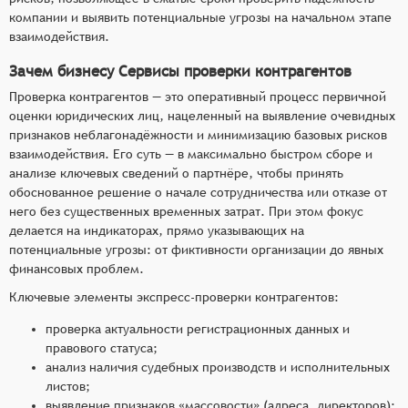
(массовые адреса, директора, частая смена
компании и выявить потенциальные угрозы на начальном этапе
взаимодействия.
учредителей) с цветовой индикацией риска,
оперативный поиск по санкционным спискам и
Зачем бизнесу Сервисы проверки контрагентов
«чёрным» реестрам с актуализацией в режиме
Проверка контрагентов — это оперативный процесс первичной
реального времени,
оценки юридических лиц, нацеленный на выявление очевидных
формирование сжатого структурированного
признаков неблагонадёжности и минимизацию базовых рисков
отчёта с ключевыми индикаторами риска за
взаимодействия. Его суть — в максимально быстром сборе и
минимально возможное время (до 1–2 минут).
анализе ключевых сведений о партнёре, чтобы принять
обоснованное решение о начале сотрудничества или отказе от
него без существенных временных затрат. При этом фокус
делается на индикаторах, прямо указывающих на
потенциальные угрозы: от фиктивности организации до явных
финансовых проблем.
Ключевые элементы экспресс-проверки контрагентов:
проверка актуальности регистрационных данных и
правового статуса;
анализ наличия судебных производств и исполнительных
листов;
выявление признаков «массовости» (адреса, директоров);