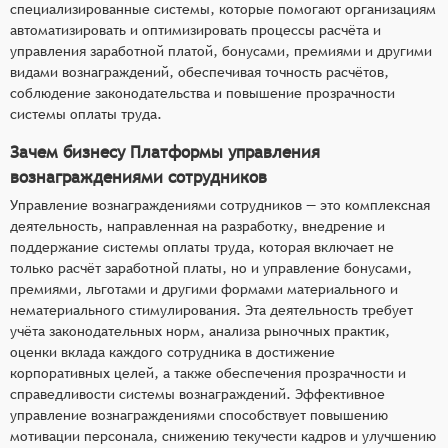
специализированные системы, которые помогают организациям
их начисления,
автоматизировать и оптимизировать процессы расчёта и
расчёт и управление компенсационными
управления заработной платой, бонусами, премиями и другими
выплатами (например, компенсация затрат на
видами вознаграждений, обеспечивая точность расчётов,
обучение, проезд, питание),
соблюдение законодательства и повышение прозрачности
поддержка различных схем мотивации
системы оплаты труда.
персонала (KPI, бонусные программы, системы
Зачем бизнесу Платформы управления
баллов и т. п.),
вознаграждениями сотрудников
обеспечение соблюдения законодательства в
Управление вознаграждениями сотрудников — это комплексная
области оплаты труда и учёта рабочего
деятельность, направленная на разработку, внедрение и
времени.
поддержание системы оплаты труда, которая включает не
только расчёт заработной платы, но и управление бонусами,
премиями, льготами и другими формами материального и
нематериального стимулирования. Эта деятельность требует
учёта законодательных норм, анализа рыночных практик,
оценки вклада каждого сотрудника в достижение
корпоративных целей, а также обеспечения прозрачности и
справедливости системы вознаграждений. Эффективное
управление вознаграждениями способствует повышению
мотивации персонала, снижению текучести кадров и улучшению