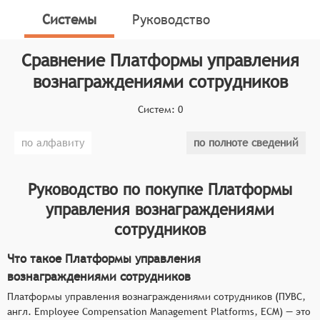
организациям автоматизировать и оптимизировать
Системы
Руководство
процессы расчёта и управления заработной платой,
бонусами, премиями и другими видами
Сравнение
Платформы управления
вознаграждений, обеспечивая точность расчётов,
соблюдение законодательства и повышение
вознаграждениями сотрудников
прозрачности системы оплаты труда.
Систем:
0
Классификатор программных продуктов Соваре
определяет конкретные функциональные критерии
по алфавиту
по полноте сведений
для систем. Для того, чтобы быть представленными
на рынке Платформы управления вознаграждениями
сотрудников, системы должны иметь следующие
Руководство по покупке
Платформы
функциональные возможности:
управления вознаграждениями
сотрудников
автоматизация расчёта заработной платы с
учётом различных факторов (оклад,
Что такое Платформы управления
сверхурочные, отпускные, больничные и т.
вознаграждениями сотрудников
д.),
Платформы управления вознаграждениями сотрудников (ПУВС,
управление бонусами и премиями с
англ. Employee Compensation Management Platforms, ECM) — это
возможностью настройки критериев и условий