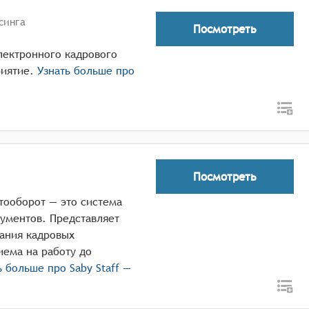
синга
Посмотреть
лектронного кадрового
иятие.
Узнать больше про
Посмотреть
тооборот — это система
ументов. Представляет
сания кадровых
иема на работу до
ь больше про
Saby Staff —