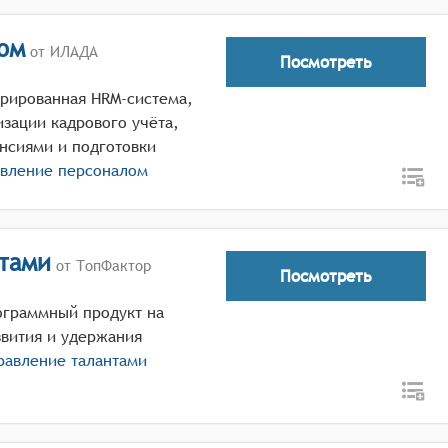
ом
от ИЛАДА
Посмотреть
грированная HRM-система,
зации кадрового учёта,
ансиями и подготовки
авление персоналом
нтами
от ТопФактор
Посмотреть
ограммный продукт на
звития и удержания
равление талантами