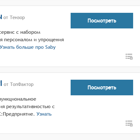
ы
от Тензор
Посмотреть
-сервис с набором
ия персоналом и упрощения
Узнать больше про
Saby
I
от ТопФактор
Посмотреть
офункциональное
ия результативностью с
С:Предприятие.
Узнать