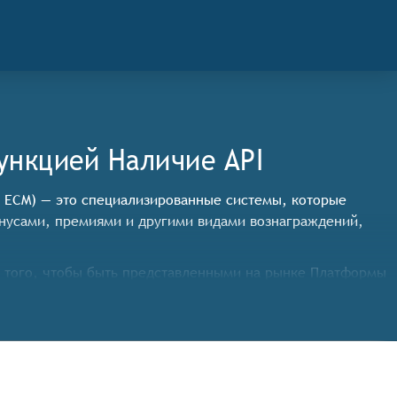
ункцией Наличие API
, ECM) — это специализированные системы, которые
онусами, премиями и другими видами вознаграждений,
 того, чтобы быть представленными на рынке Платформы
ьничные и т. д.),
ание),