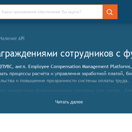
Наличие API
граждениями сотрудников c ф
ПУВС, англ. Employee Compensation Management Platforms
вать процессы расчёта и управления заработной платой, б
ельства и повышение прозрачности системы оплаты труда.
яет конкретные функциональные критерии для систем. Для
должны иметь следующие функциональные возможности:
Читать далее
различных факторов (оклад, сверхурочные, отпускные, бол
настройки критериев и условий их начисления,
(например, компенсация затрат на обучение, проезд, пит
PI, бонусные программы, системы баллов и т. п.),