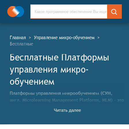
Главная
>
Управление микро-обучением
>
Бесплатные
Бесплатные Платформы
управления микро-
обучением
Платформы управления микрообучением (СУМ,
англ. Microlearning Management Platforms, MLM) - это
корпоративные системы, используемые отделами
Читать далее
развития персонала (T&D/L&D), для предоставления
сотрудникам сфокусированного образовательного
контента (микро-курсов, тестов, заданий), который