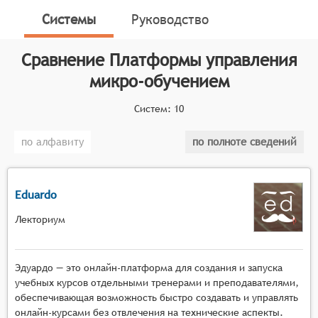
вписывается в ежедневный рабочий процесс и
Системы
Руководство
доступен на любом устройстве
Классификатор программных продуктов Соваре
Сравнение
Платформы управления
определяет конкретные функциональные критерии
микро-обучением
для систем. Для того чтобы соответствовать
категории платформ управления микро-обучением,
Систем:
10
системы должны иметь следующие функциональные
возможности:
по алфавиту
по полноте сведений
Разработка и редактирование контента:
Система должна предоставлять инструменты
Eduardo
для создания, редактирования и публикации
образовательного контента, включая тексты,
Лекториум
изображения, видео, аудио и интерактивные
элементы.
Эдуардо — это онлайн-платформа для создания и запуска
Управление доступом: Система должна
учебных курсов отдельными тренерами и преподавателями,
обеспечивать возможность настройки прав
обеспечивающая возможность быстро создавать и управлять
доступа к контенту для различных групп
онлайн-курсами без отвлечения на технические аспекты.