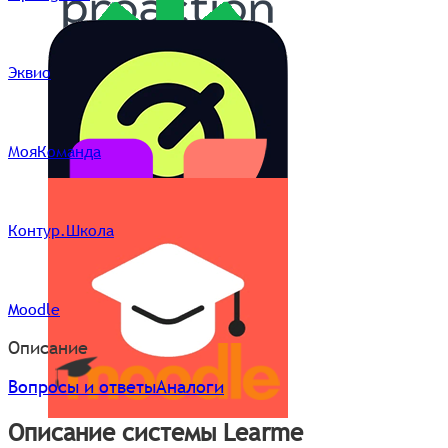
Эквио
МояКоманда
Контур.Школа
Moodle
Описание
Вопросы и ответы
Аналоги
Описание системы Learme