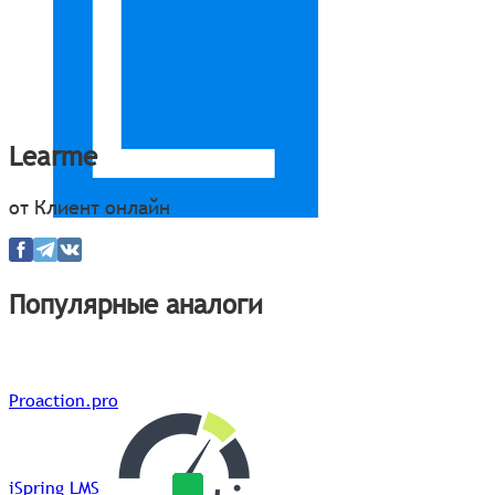
Learme
от Клиент онлайн
Популярные аналоги
Proaction.pro
iSpring LMS