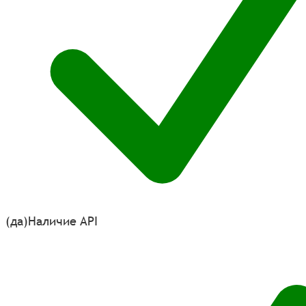
(да)
Наличие API