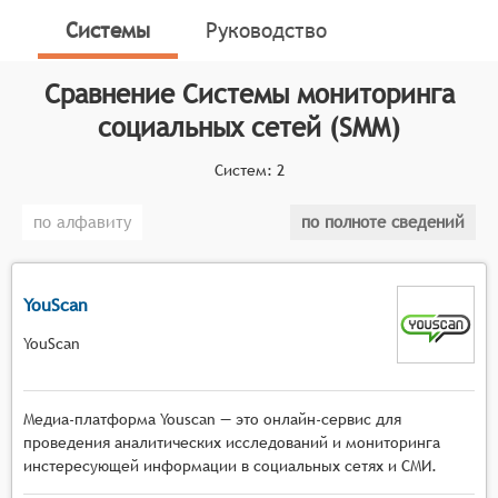
маркетинга статистический анализ.
Системы
Руководство
Классификатор программных продуктов Соваре
определяет конкретные функциональные критерии
Сравнение
Системы мониторинга
для систем. Для включения в категорию Систем
социальных сетей (SMM)
мониторинга социальных сетей программный
продукт должен соответствовать следующим
Систем:
2
функциональным требованиям:
по алфавиту
по полноте сведений
Сбор и анализ данных: Система должна
обладать возможностью собирать данные из
различных социальных сетей и анализировать
YouScan
их, чтобы предоставлять бизнесу важную
информацию.
YouScan
Мониторинг и отслеживание: Система должна
мониторить различные социальные сети и
Медиа-платформа Youscan — это онлайн-сервис для
отслеживать упоминания бренда или продукта,
проведения аналитических исследований и мониторинга
чтобы предоставить бизнесу информацию о
инстересующей информации в социальных сетях и СМИ.
том, как они воспринимаются.