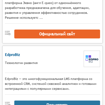
средства для организации взаимодействия
платформа Эквио (англ E-queo) от одноимённого
между авторами, преподавателями и
разработчика предназначена для обучения, адаптации,
учащимися (форумы, чаты, комментарии), ;
развития и управления эффективностью сотрудников.
Решение используетс ...
возможности для тестирования знаний и сбора
результатов обучения (тестовые задания,
квизы, оценочные листы).
Официальный сайт
EdproBiz
Технологии развития
EdproBiz — это многофункциональная LMS-платформа со
встроенной CRM, системой сквозной аналитики и готовыми
интеграциями с популярными сервисами.
Посмотреть