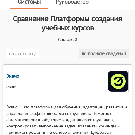
Системы
Руководство
управления учебными материалами, а также
механизмы для их размещения и продвижения среди
Сравнение
Платформы создания
целевой аудитории.
учебных курсов
Классификатор программных продуктов Соваре
определяет конкретные функциональные критерии
Систем:
3
для систем. Для того, чтобы быть представленными
на рынке Платформы создания учебных курсов,
по алфавиту
по полноте сведений
системы должны иметь следующие функциональные
возможности:
Эквио
инструменты для создания и редактирования
различных типов учебного контента (тексты,
Эквио
видео, аудио, интерактивные задания), ;
механизмы структурирования учебных
Эквио — это платформа для обучения, адаптации, развития и
материалов в логические модули и курсы, ;
управления эффективностью сотрудников. Помогает
функции для управления доступом учащихся к
автоматизировать обучение и адаптацию сотрудников,
учебным материалам в зависимости от этапов
контролировать выполнение задач, вовлекать команды и
обучения и достижений, ;
принимать решения на основе аналитики. Цифровая