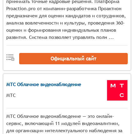
механизмы адаптации и самообучения на основе
принимать точные кадровые решения. Платформа
обратной связи и новых данных,
Proaction.pro от компании-разработчика Проактион
инструменты для решения специфических задач в
предназначен для оценки кандидатов и сотрудников,
определённой предметной области (например,
анализа вовлеченности и культуры, проведения 360-
диагностика заболеваний в медицине,
оценки и формирования индивидуальных планов
прогнозирование финансовых рисков, оптимизация
развития. Система позволяет управлять полн ...
производственных процессов).
Официальный сайт
МТС Облачное видеонаблюдение
МТС
МТС Облачное видеонаблюдение — это онлайн-
сервис, включающий 11 модулей видеоаналитики,
для организации интеллектуального наблюдения за