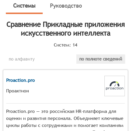
анализа данных, принятия решений и улучшения
Системы
Руководство
эффективности работы в прикладных сферах.
Классификатор программных продуктов Соваре
Сравнение
Прикладные приложения
определяет конкретные функциональные критерии для
искусственного интеллекта
систем. Для того, чтобы быть представленными на
рынке Прикладные приложения искусственного
Систем:
14
интеллекта, системы должны иметь следующие
функциональные возможности:
по алфавиту
по полноте сведений
способность обрабатывать и анализировать
большие объёмы данных в реальном времени,
Proaction.pro
используя алгоритмы машинного обучения и
нейронные сети,
Проактион
возможность автоматизации рутинных процессов и
принятия решений на основе полученных данных с
минимальным участием человека,
Proaction.pro — это российская HR-платформа для
функции распознавания образов, текста или речи
оценки и развития персонала. Объединяет ключевые
для интерпретации неструктурированных данных,
циклы работы с сотрудниками и помогает компаниям