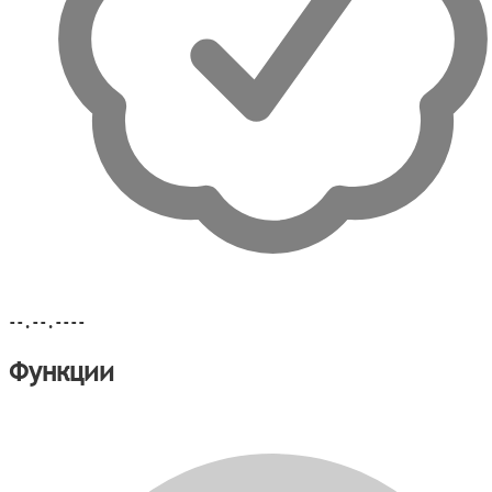
--.--.----
Функции