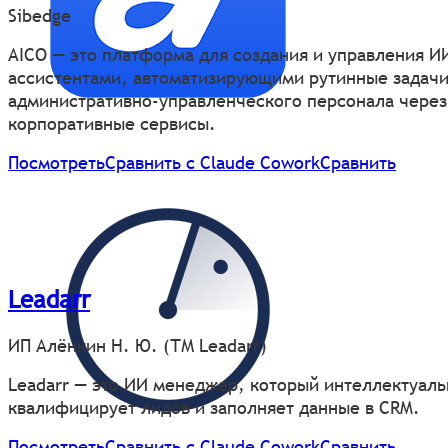
Sibedge
AICO — это платформа для создания и управления И
ассистентами, автоматизирующими рутинные задач
административно-управленческого персонала через
корпоративные сервисы.
Посмотреть
Сравнить с Claude Cowork
Сравнить
Leadarr
ИП Алёнкин Н. Ю. (ТМ Leadarr)
Leadarr — это ИИ менеджер, который интеллектуаль
квалифицирует лидов и заполняет данные в CRM.
Посмотреть
Сравнить с Claude Cowork
Сравнить