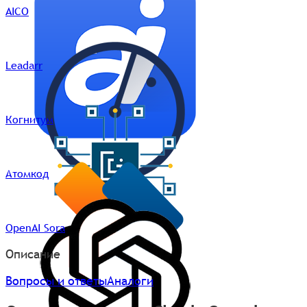
AICO
Leadarr
Когнитум
Атомкод
OpenAI Sora
Описание
Вопросы и ответы
Аналоги