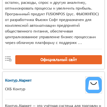
загрузки кухни, распределение заказов между
остатки, расходы, спрос и другую аналитику,
станками и персоналом, отслеживание этапов
оптимизировать процессы и увеличить прибыль.
приготовления блюд, контроль времени
Программный продукт FUSIONPOS (рус. ФЬЮЖНПОС)
приготовления и температурного режима
от разработчика Фьюжн Софт предназначен для
Складской учёт продуктов — автоматизированный
комплексной автоматизации предприятий
контроль остатков с учётом сроков годности,
общественного питания, обеспечивая
партионный учёт, планирование закупок с учётом
централизованное управление бизнес-процессами
сезонности и популярности блюд, контроль
через облачную платформу с поддержк ...
списаний и потерь
Управление заказами — приём и обработка заказов
от разных каналов (зал, доставка, самовывоз),
Официальный сайт
распределение заказов по станциям
приготовления, контроль готовности и времени
подачи блюд
Контур.Маркет
Контроль качества — ведение журналов
бракеража, контроль санитарного состояния
СКБ Контур
оборудования, отслеживание выполнения
санитарных норм, формирование актов о браке и
списании некачественной продукции
Контур.Маркет — это учётная система для торговли и