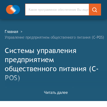
Главная
>
Управление предприятием общественного питания (C-POS)
Системы управления
предприятием
общественного питания (C-
POS)
Системы управления предприятием общественного
Читать далее
питания (СУТТОП, англ. Catering Point of Sale
Management Systems, C-POS) — это специализированное
программное обеспечение, предназначенное для