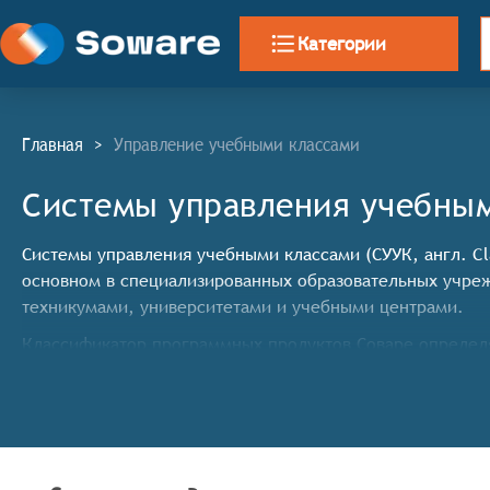
Категории
Главная
>
Управление учебными классами
Системы управления учебны
Системы управления учебными классами (СУУК, англ. C
основном в специализированных образовательных учре
техникумами, университетами и учебными центрами.
Классификатор программных продуктов Соваре определя
управления учебными классами, системы должны имет
управление расписанием занятий и распределением
организация взаимодействия между преподавателя
контроль присутствия учащихся и отслеживание х