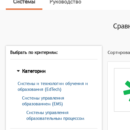
создание и управление электронными учебными мат
Системы
Руководство
поддержка различных форматов обучения (очное, 
Срав
Сортирова
Выбрать по критериям:
Категории
Системы и технологии обучения и
образования (EdTech)
Системы управления
образованием (EMS)
Системы управления
образовательным процессом