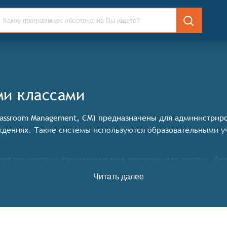
ми классами
lassroom Management, CM) предназначены для администрир
ждениях. Такие системы используются образовательными 
ет конкретные функциональные критерии для систем. Для
ь следующие функциональные возможности:
Читать далее
 учебных ресурсов (аудиторий, оборудования, материалов
ми, учащимися и администрацией (обмен сообщениями, ра
ода учебного процесса (фиксация времени посещения, мони