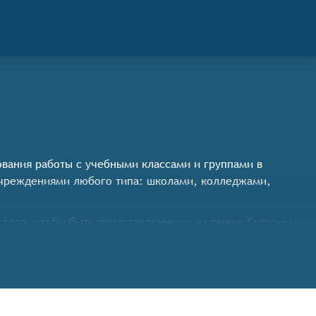
ования работы с учебными классами и группами в
учреждениями любого типа: школами, колледжами,
 того, чтобы быть представленными на рынке Системы
),
змещение учебных материалов, оповещение о событиях),
торинг выполнения заданий),