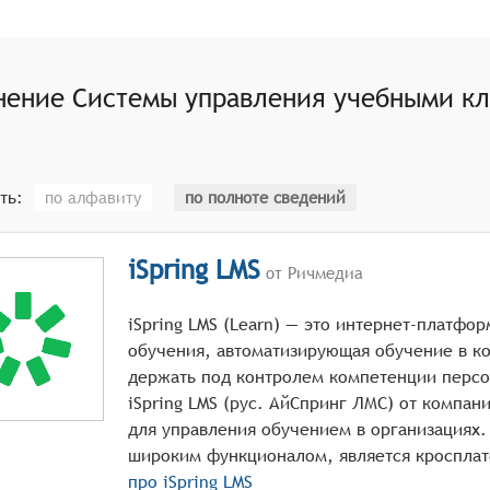
ериалами и курсами (загрузка, структурирование, распре
дистанционное, смешанное) и соответствующих инструмен
нение
Системы управления учебными к
ть:
по алфавиту
по полноте сведений
iSpring LMS
от Ричмедиа
iSpring LMS (Learn) — это интернет-платфо
обучения, автоматизирующая обучение в к
держать под контролем компетенции персо
iSpring LMS (рус. АйСпринг ЛМС) от компа
для управления обучением в организациях.
про
iSpring LMS