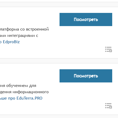
Посмотреть
платформа со встроенной
ыми интеграциями с
ро
EdproBiz
Посмотреть
ния обучением для
ождения информационного
льше про
EduTerra.PRO