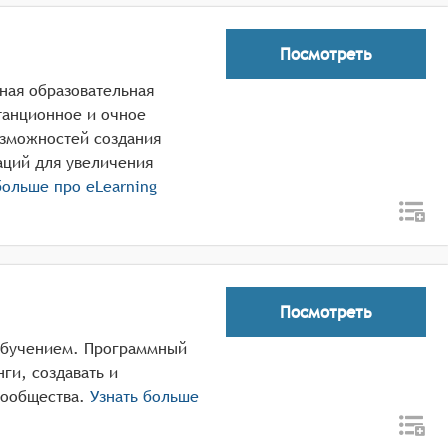
Посмотреть
мная образовательная
танционное и очное
зможностей создания
аций для увеличения
больше про
eLearning
Посмотреть
 обучением. Программный
ги, создавать и
ообщества.
Узнать больше