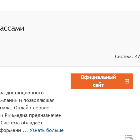
деление по группам и пользователям),
тов для каждого формата.
лассами
Систем:
47
Официальный
сайт
рма дистанционного
омпании и позволяющая
нала. Онлайн-сервис
нии Ричмедиа предназначен
 Система обладает
широким функционалом, является кросплатформенн ...
Узнать больше