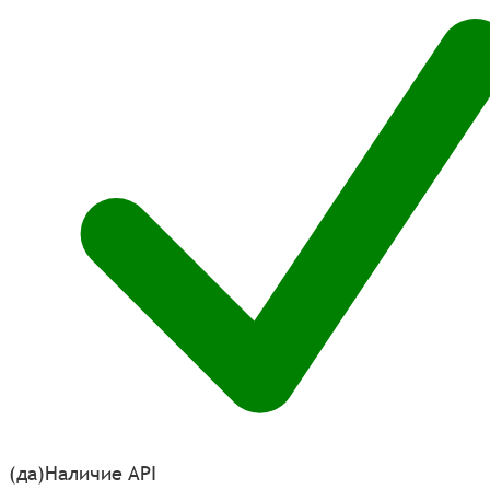
(да)
Наличие API