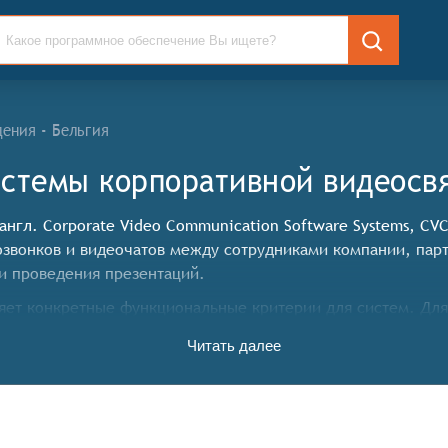
ения - Бельгия
стемы корпоративной видеосвя
нгл. Corporate Video Communication Software Systems, C
звонков и видеочатов между сотрудниками компании, пар
и проведения презентаций.
ет конкретные функциональные критерии для систем. Для 
еть следующие функциональные возможности:
Читать далее
общения.
дновременно.
стройки параметров конференции.
дующего просмотра.