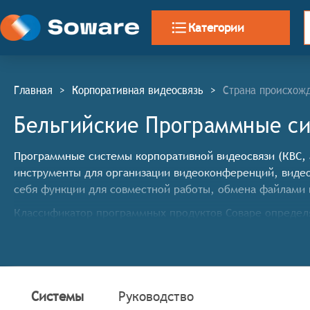
Категории
Главная
>
Корпоративная видеосвязь
>
Страна происхожд
Бельгийские Программные си
Программные системы корпоративной видеосвязи (КВС, а
инструменты для организации видеоконференций, видео
себя функции для совместной работы, обмена файлами 
Классификатор программных продуктов Соваре определя
систем корпоративной видеосвязи, системы должны им
Высокое качество видео и звука для комфортного 
Поддержка подключения нескольких участников о
Функции для управления правами участников и на
Системы
Руководство
Возможность записи видеоконференций для после