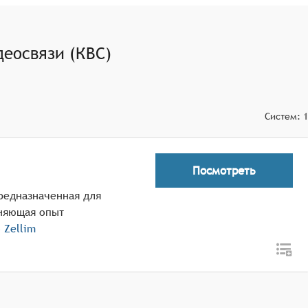
еосвязи (КВС)
Систем:
1
Посмотреть
редназначенная для
няющая опыт
о
Zellim