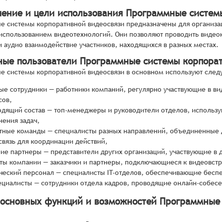
чение и цели использования Программные систем
е системы корпоративной видеосвязи предназначены для организ
использованием видеотехнологий. Они позволяют проводить видео
и аудио взаимодействие участников, находящихся в разных местах.
ные пользователи Программные системы корпора
 системы корпоративной видеосвязи в основном используют след
ые сотрудники — работники компаний, регулярно участвующие в в
сов,
одящий состав — топ-менеджеры и руководители отделов, использу
нения задач,
тные команды — специалисты разных направлений, объединенные 
связь для координации действий,
ие партнеры — представители других организаций, участвующие в 
ты компании — заказчики и партнеры, подключающиеся к видеовстр
ческий персонал — специалисты IT-отделов, обеспечивающие беспе
ециалисты — сотрудники отдела кадров, проводящие онлайн-собес
 основных функций и возможностей Программные