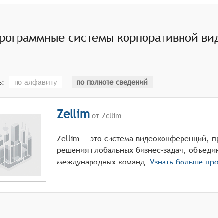
астия в конференциях из любой точки.
рограммные системы корпоративной вид
по алфавиту
по полноте сведений
ь:
Zellim
от Zellim
Zellim — это система видеоконференций, п
решения глобальных бизнес-задач, объеди
международных команд.
Узнать больше пр