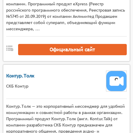
компании. Программный продукт eXpress (Реестр
последующего просмотра.
российского программного обеспечения, Реестровая запись
Поддержка мобильных устройств и
№5745 от 20.09.2019) от компании Анлимитед Продакшен
возможность участия в конференциях из любой
представляет собой суперапп, объединяющий функции
точки.
мессенджера, ...
Официальный сайт
Контур.Толк
СКБ Контур
Контур.Толк — это корпоративный мессенджер для удобной
коммуникации и совместной работы в рамках организации.
Программный продукт Контур.Толк (англ. Kontur.Talk) от
компании-разработчика СКБ Контур предназначен для
корпоративного общения, проведения аудио- и