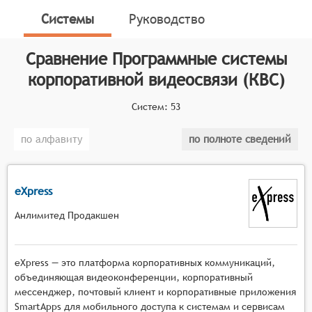
видеоконференций, видеозвонков и видеочатов
Системы
Руководство
между сотрудниками компании, партнёрами и
клиентами. Эти системы обычно включают в себя
Сравнение
Программные системы
функции для совместной работы, обмена файлами и
проведения презентаций.
корпоративной видеосвязи (КВС)
Классификатор программных продуктов Соваре
Систем:
53
определяет конкретные функциональные критерии
для систем. Для того чтобы соответствовать
по алфавиту
по полноте сведений
категории программных систем корпоративной
видеосвязи, системы должны иметь следующие
функциональные возможности:
eXpress
Высокое качество видео и звука для
Анлимитед Продакшен
комфортного общения.
Поддержка подключения нескольких
участников одновременно.
eXpress — это платформа корпоративных коммуникаций,
Функции для управления правами участников и
объединяющая видеоконференции, корпоративный
настройки параметров конференции.
мессенджер, почтовый клиент и корпоративные приложения
SmartApps для мобильного доступа к системам и сервисам
Возможность записи видеоконференций для