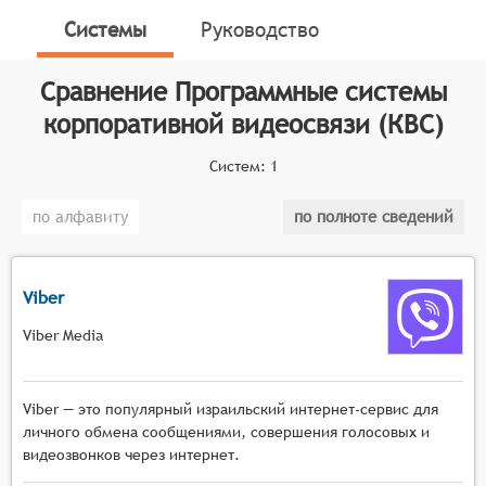
видеоконференций, видеозвонков и видеочатов
Системы
Руководство
между сотрудниками компании, партнёрами и
клиентами. Эти системы обычно включают в себя
Сравнение
Программные системы
функции для совместной работы, обмена файлами и
проведения презентаций.
корпоративной видеосвязи (КВС)
Классификатор программных продуктов Соваре
Систем:
1
определяет конкретные функциональные критерии
для систем. Для того чтобы соответствовать
по алфавиту
по полноте сведений
категории программных систем корпоративной
видеосвязи, системы должны иметь следующие
функциональные возможности:
Viber
Высокое качество видео и звука для
Viber Media
комфортного общения.
Поддержка подключения нескольких
участников одновременно.
Viber — это популярный израильский интернет-сервис для
Функции для управления правами участников и
личного обмена сообщениями, совершения голосовых и
настройки параметров конференции.
видеозвонков через интернет.
Возможность записи видеоконференций для