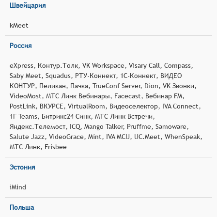
Швейцария
kMeet
Россия
eXpress, Контур.Толк, VK Workspace, Visary Call, Compass,
Saby Meet, Squadus, РТУ-Коннект, 1С-Коннект, ВИДЕО
КОНТУР, Пеликан, Пачка, TrueConf Server, Dion, VK Звонки,
VideoMost, МТС Линк Вебинары, Facecast, Вебинар FM,
PostLink, ВКУРСЕ, VirtualRoom, Видеоселектор, IVA Connect,
1F Teams, Битрикс24 Синк, МТС Линк Встречи,
Яндекс.Телемост, ICQ, Mango Talker, Pruffme, Samoware,
Salute Jazz, VideoGrace, Mint, IVA MCU, UC.Meet, WhenSpeak,
МТС Линк, Frisbee
Эстония
iMind
Польша