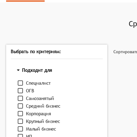
изменение структуры собственников и т.п. Это по
Интеграция с другими системами: системы могут и
т.д. Это позволяет пользователям получать инфор
С
Визуализация данных: системы могут предоставлять
облегчает понимание и интерпретацию полученны
Выбрать по критериям:
Сортироват
Подходит для
Специалист
ОГВ
Самозанятый
Средний бизнес
Корпорация
Крупный бизнес
Малый бизнес
ИП