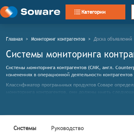
Категории
Главная
>
Мониторинг контрагентов
>
Доска объявлений
Системы мониторинга контра
Системы мониторинга контрагентов (СМК, англ. Counterp
изменениях в операционной деятельности контрагентов
Классификатор программных продуктов Соваре определя
мониторинга контрагентов, они должны иметь следующ
Сбор и обновление данных: системы должны обесп
официальные реестры, социальные сети, отзывы кл
Уведомления и оповещения: системы могут отправл
реквизитов, судебные процессы, финансовые показ
Системы
Руководство
Анализ тенденций: системы могут анализировать т