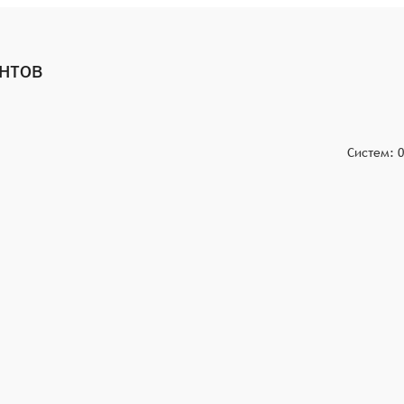
можности.
висами, такими как CRM, ERP, бухгалтерские программы и
вать процессы взаимодействия с ними.
нтов
такие как графики, диаграммы, таблицы и т.п. Это
Систем:
0