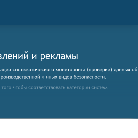
влений и рекламы
изации систематического мониторинга (проверки) данных об
роизводственной и иных видов безопасности.
того чтобы соответствовать категории систем
трагентах из различных источников, включая
ателям получать актуальную информацию о контрагентах.
ениях в деятельности контрагентов, таких как изменение
бытий и принимать соответствующие меры.
ие финансовых показателей, участие в судебных процессах,