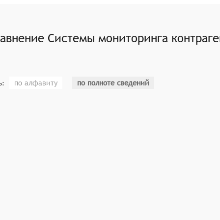
могает пользователям выявлять потенциальные риски и воз
нтегрироваться с другими программными продуктами и сер
мацию о контрагентах в едином интерфейсе и автоматизиро
равнение
Системы мониторинга контраге
 различные способы визуализации данных о контрагентах, 
х данных.
по алфавиту
по полноте сведений
ь: