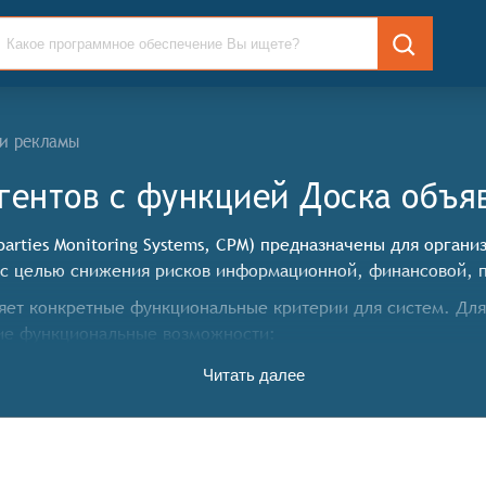
 и рекламы
гентов c функцией Доска объя
arties Monitoring Systems, CPM) предназначены для орган
 с целью снижения рисков информационной, финансовой, п
ет конкретные функциональные критерии для систем. Для 
ие функциональные возможности:
Читать далее
ечивать непрерывный сбор и обновление информации о кон
иентов и другие открытые данные. Это позволяет пользов
ять уведомления и оповещения о важных событиях и измен
атели и т.д. Это помогает пользователям быть в курсе со
енденции в деятельности контрагентов, такие как изменен