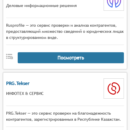
интерфейсе и автоматизировать процессы
Деловые информационные решения
взаимодействия с ними.
Визуализация данных: системы могут
предоставлять различные способы
Rusprofile — это сервис проверки и анализа контрагентов,
визуализации данных о контрагентах, такие как
предоставляющий множество сведений о юридических лицах
в структурированном виде.
графики, диаграммы, таблицы и т.п. Это
облегчает понимание и интерпретацию
полученных данных.
Посмотреть
PRG.Tekser
ИНФОТЕХ & СЕРВИС
PRG.Tekser — это сервис проверки на благонадежность
контрагентов, зарегистрированных в Республике Казахстан.