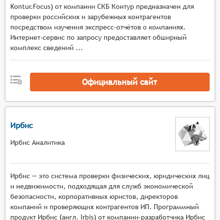
важных событиях и изменениях в деятельности
Kontur.Focus) от компании СКБ Контур предназначен для
контрагентов, таких как изменение реквизитов,
проверки российских и зарубежных контрагентов
судебные процессы, финансовые показатели и
посредством изучения экспресс-отчётов о компаниях.
т.д. Это помогает пользователям быть в курсе
Интернет-сервис по запросу предоставляет обширный
комплекс сведений ...
событий и принимать соответствующие меры.
Анализ тенденций: системы могут
анализировать тенденции в деятельности
Официальный сайт
контрагентов, такие как изменение
финансовых показателей, участие в судебных
процессах, изменение структуры
собственников и т.п. Это помогает
Ирбис
пользователям выявлять потенциальные риски
Ирбис Аналитика
и возможности.
Интеграция с другими системами: системы
могут интегрироваться с другими
Ирбис — это система проверки физических, юридических лиц
программными продуктами и сервисами,
и недвижимости, подходящая для служб экономической
такими как CRM, ERP, бухгалтерские программы
безопасности, корпоративных юристов, директоров
и т.д. Это позволяет пользователям получать
компаний и проверяющих контрагентов ИП. Программный
информацию о контрагентах в едином
продукт Ирбис (англ. Irbis) от компании-разработчика Ирбис