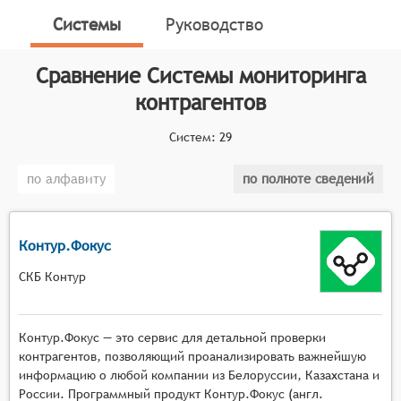
производственной и иных видов безопасности.
Системы
Руководство
Классификатор программных продуктов Соваре
определяет конкретные функциональные критерии
Сравнение
Системы мониторинга
для систем. Для того чтобы соответствовать
контрагентов
категории систем мониторинга контрагентов, они
должны иметь следующие функциональные
Систем:
29
возможности:
по алфавиту
по полноте сведений
Сбор и обновление данных: системы должны
обеспечивать непрерывный сбор и обновление
информации о контрагентах из различных
Контур.Фокус
источников, включая официальные реестры,
социальные сети, отзывы клиентов и другие
СКБ Контур
открытые данные. Это позволяет
пользователям получать актуальную
Контур.Фокус — это сервис для детальной проверки
информацию о контрагентах.
контрагентов, позволяющий проанализировать важнейшую
Уведомления и оповещения: системы могут
информацию о любой компании из Белоруссии, Казахстана и
отправлять уведомления и оповещения о
России. Программный продукт Контур.Фокус (англ.