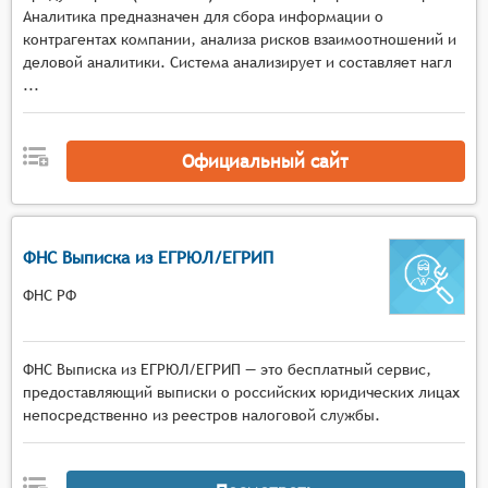
интерфейсе и автоматизировать процессы
Аналитика предназначен для сбора информации о
взаимодействия с ними.
контрагентах компании, анализа рисков взаимоотношений и
деловой аналитики. Система анализирует и составляет нагл
Визуализация данных: системы могут
...
предоставлять различные способы
визуализации данных о контрагентах, такие как
графики, диаграммы, таблицы и т.п. Это
Официальный сайт
облегчает понимание и интерпретацию
полученных данных.
ФНС Выписка из ЕГРЮЛ/ЕГРИП
ФНС РФ
ФНС Выписка из ЕГРЮЛ/ЕГРИП — это бесплатный сервис,
предоставляющий выписки о российских юридических лицах
непосредственно из реестров налоговой службы.