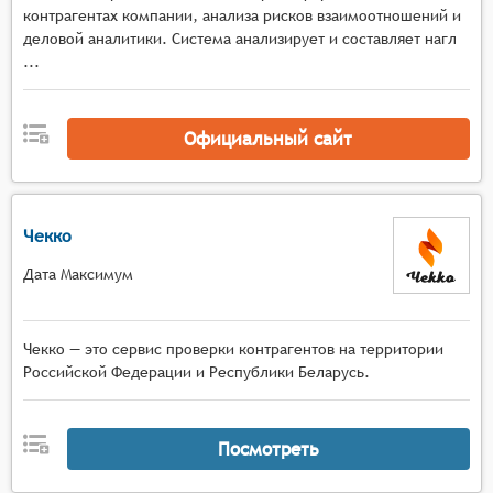
взаимодействия с ними.
контрагентах компании, анализа рисков взаимоотношений и
деловой аналитики. Система анализирует и составляет нагл
Визуализация данных: системы могут
...
предоставлять различные способы
визуализации данных о контрагентах, такие как
графики, диаграммы, таблицы и т.п. Это
Официальный сайт
облегчает понимание и интерпретацию
полученных данных.
Чекко
Дата Максимум
Чекко — это сервис проверки контрагентов на территории
Российской Федерации и Республики Беларусь.
Посмотреть