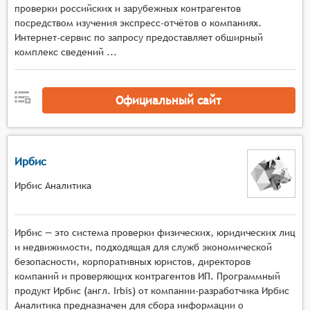
контрагентов, таких как изменение реквизитов,
проверки российских и зарубежных контрагентов
судебные процессы, финансовые показатели и
посредством изучения экспресс-отчётов о компаниях.
т.д. Это помогает пользователям быть в курсе
Интернет-сервис по запросу предоставляет обширный
комплекс сведений ...
событий и принимать соответствующие меры.
Анализ тенденций: системы могут
анализировать тенденции в деятельности
Официальный сайт
контрагентов, такие как изменение
финансовых показателей, участие в судебных
процессах, изменение структуры
собственников и т.п. Это помогает
Ирбис
пользователям выявлять потенциальные риски
Ирбис Аналитика
и возможности.
Интеграция с другими системами: системы
могут интегрироваться с другими
Ирбис — это система проверки физических, юридических лиц
программными продуктами и сервисами,
и недвижимости, подходящая для служб экономической
такими как CRM, ERP, бухгалтерские программы
безопасности, корпоративных юристов, директоров
и т.д. Это позволяет пользователям получать
компаний и проверяющих контрагентов ИП. Программный
информацию о контрагентах в едином
продукт Ирбис (англ. Irbis) от компании-разработчика Ирбис
интерфейсе и автоматизировать процессы
Аналитика предназначен для сбора информации о