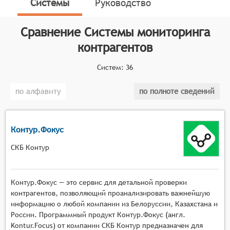
Системы
Руководство
Классификатор программных продуктов Соваре
определяет конкретные функциональные критерии
Сравнение
Системы мониторинга
для систем. Для того чтобы соответствовать
контрагентов
категории систем мониторинга контрагентов, они
должны иметь следующие функциональные
Систем:
36
возможности:
по алфавиту
по полноте сведений
Сбор и обновление данных: системы должны
обеспечивать непрерывный сбор и обновление
информации о контрагентах из различных
Контур.Фокус
источников, включая официальные реестры,
социальные сети, отзывы клиентов и другие
СКБ Контур
открытые данные. Это позволяет
пользователям получать актуальную
Контур.Фокус — это сервис для детальной проверки
информацию о контрагентах.
контрагентов, позволяющий проанализировать важнейшую
Уведомления и оповещения: системы могут
информацию о любой компании из Белоруссии, Казахстана и
отправлять уведомления и оповещения о
России. Программный продукт Контур.Фокус (англ.
важных событиях и изменениях в деятельности
Kontur.Focus) от компании СКБ Контур предназначен для