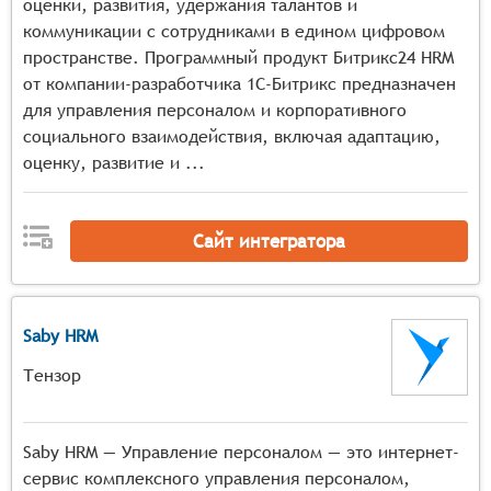
оценки, развития, удержания талантов и
сотрудников с учётом их индивидуальных
коммуникации с сотрудниками в едином цифровом
характеристик, навыков и компетенций.
пространстве. Программный продукт Битрикс24 HRM
Моделирование рабочих процессов: Разработка и
от компании-разработчика 1С-Битрикс предназначен
тестирование сценариев рабочих процессов с
для управления персоналом и корпоративного
использованием цифровых двойников для оценки
социального взаимодействия, включая адаптацию,
эффективности и безопасности операций.
оценку, развитие и ...
Обучение и тренировка: Использование цифровых
двойников для обучения и тренировки сотрудников
в условиях, максимально приближённых к
Сайт интегратора
реальным, что позволяет снизить риски и повысить
качество работы.
Анализ и оптимизация: Сбор и анализ данных,
полученных от цифровых двойников, для
Saby HRM
выявления потенциальных проблем и оптимизации
Тензор
рабочих процессов.
Интеграция с системами безопасности:
Взаимодействие с системами безопасности для
Saby HRM — Управление персоналом — это интернет-
предотвращения аварийных ситуаций и
сервис комплексного управления персоналом,
минимизации рисков на производстве.