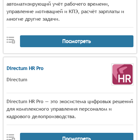
автоматизирующий учёт рабочего времени,
управление мотивацией и КПЭ, расчёт зарплаты и
Эти функции делают системы управления цифровыми
многие другие задачи.
двойниками сотрудников незаменимым инструментом
для повышения безопасности, эффективности и
качества работы, а также для снижения затрат на
Посмотреть
обучение и подготовку персонала.
Directum HR Pro
Directum
Directum HR Pro — это экосистема цифровых решений
для комплексного управления персоналом и
кадрового делопроизводства.
Посмотреть