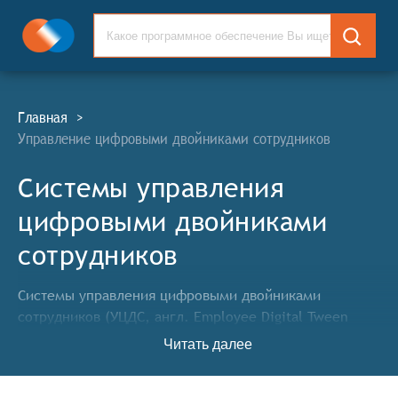
Главная
>
Управление цифровыми двойниками сотрудников
Системы управления
цифровыми двойниками
сотрудников
Системы управления цифровыми двойниками
сотрудников (УЦДС, англ. Employee Digital Tween
Management Systems, EDT) представляют собой
Читать далее
применение технологий обработки больших данных и
искусственного интеллекта для создания цифровых