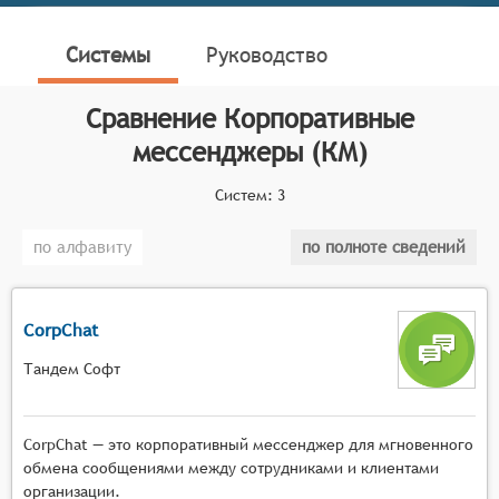
видеоконференции и координировать задачи в
рабочей среде.
Системы
Руководство
Классификатор программных продуктов Соваре
определяет конкретные функциональные критерии
Сравнение
Корпоративные
для систем. Для соответствия классу Корпоративных
мессенджеры (КМ)
мессенджеров программный продукт должен
соответствовать следующим отличительным
Систем:
3
функциональным чертам:
по алфавиту
по полноте сведений
Безопасность и конфиденциальность:
шифрование данных, аутентификация
пользователей и управление доступом.
CorpChat
Интеграция с ИТ-системами: обмен данными с
различными корпоративными ресурсами и
Тандем Софт
приложениями, такими как системы
управления проектами, ERP, CRM и электронная
CorpChat — это корпоративный мессенджер для мгновенного
почта.
обмена сообщениями между сотрудниками и клиентами
Управление пользователями и группами:
организации.