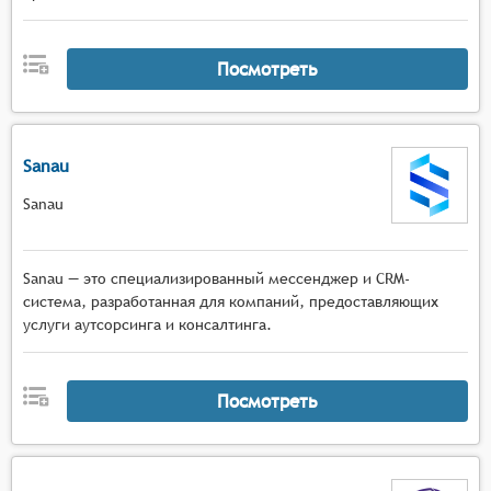
создание групп, назначение ролей и прав
доступа для контроля распространения
информации и организации взаимодействия
Посмотреть
внутри команды.
Функциональность для совместной работы:
общие календари, видеоконференции, обмен
файлами и другие инструменты.
Sanau
Персонализация и масштабируемость:
Sanau
настройка интерфейса и функциональности в
соответствии с потребностями компании.
Sanau — это специализированный мессенджер и CRM-
система, разработанная для компаний, предоставляющих
услуги аутсорсинга и консалтинга.
Посмотреть