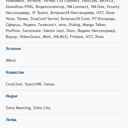
VideoMost, Im'work, ViPNet CSS Connect, PostLink, ВКУРСЕ,
МиниКом-PING, Видеоселектор, IVA Connect, IVA One, Smarty
Мессенджер, 1F Teams, Битрикс24 Мессенджер, МТС Линк
Чаты, Пачка, TrueConf Server, Битрикс24 Синк, Р7-Команда,
Сферум, Яндекс.Телемост, amo, Dialog, Mango Talker,
Pruffme, Samoware, Salute Jazz, Dion, Яндекс Мессенджер,
Bopup, VideoGrace, Mint, IVA MCU, Frisbee, МТС Линк
Эстония
iMind
Казахстан
CorpChat, SpecLINK, Sanau
Индия
Zoho Meeting, Zoho Cliq
Литва