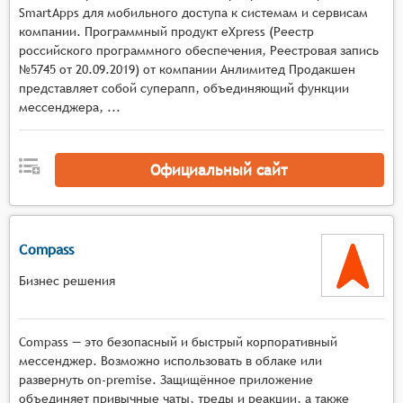
информации и организации взаимодействия
SmartApps для мобильного доступа к системам и сервисам
компании. Программный продукт eXpress (Реестр
внутри команды.
российского программного обеспечения, Реестровая запись
Функциональность для совместной работы:
№5745 от 20.09.2019) от компании Анлимитед Продакшен
общие календари, видеоконференции, обмен
представляет собой суперапп, объединяющий функции
файлами и другие инструменты.
мессенджера, ...
Персонализация и масштабируемость:
настройка интерфейса и функциональности в
соответствии с потребностями компании.
Официальный сайт
Compass
Бизнес решения
Compass — это безопасный и быстрый корпоративный
мессенджер. Возможно использовать в облаке или
развернуть on-premise. Защищённое приложение
объединяет привычные чаты, треды и реакции, а также