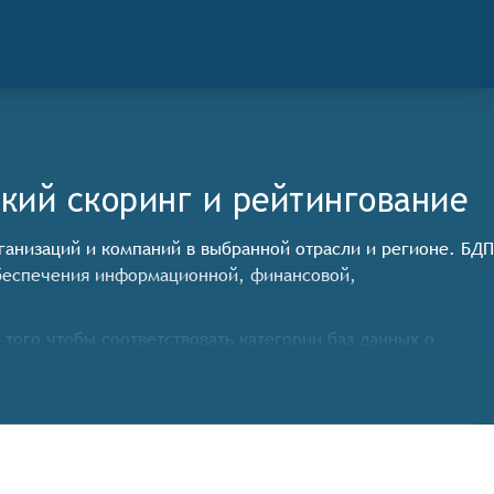
кий скоринг и рейтингование
организаций и компаний в выбранной отрасли и регионе. БДП
 обеспечения информационной, финансовой,
ого чтобы соответствовать категории баз данных о
личных источников, включая официальные реестры,
 к обширной базе данных о предприятиях.
критериям, таким как название предприятия, сфера
 её получение.