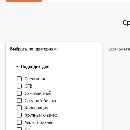
Анализ данных: системы могут включать функции д
связей и аффилированности и т.п. Это помогает 
Обновление данных: системы должны обеспечивать
С
поддержания достоверности и полезности базы да
Выбрать по критериям:
Сортироват
Подходит для
Специалист
ОГВ
Самозанятый
Средний бизнес
Корпорация
Крупный бизнес
Малый бизнес
ИП