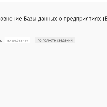
ля анализа собранных данных, например, расчёт финансовы
пользователям принимать более информированные решения 
 регулярное обновление данных о предприятиях, чтобы ин
равнение
Базы данных о предприятиях (
нных.
по алфавиту
по полноте сведений
ь: