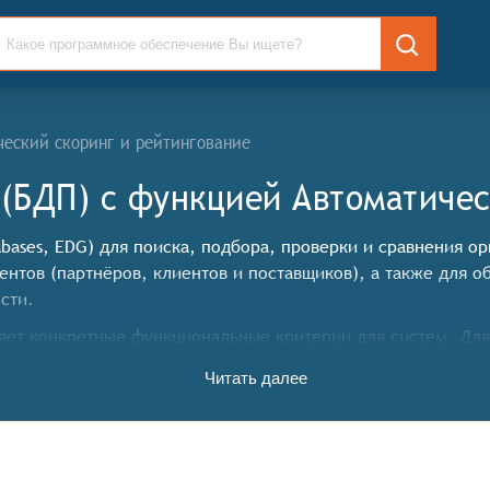
ческий скоринг и рейтингование
 (БДП) c функцией Автоматичес
tabases, EDG) для поиска, подбора, проверки и сравнения 
ентов (партнёров, клиентов и поставщиков), а также для
сти.
ет конкретные функциональные критерии для систем. Для т
циональные возможности:
Читать далее
ивать сбор и хранение информации о предприятиях из раз
тые данные. Это позволяет пользователям получить доступ
ть возможность поиска и фильтрации данных по различным 
 упрощает поиск нужной информации и сокращает время на