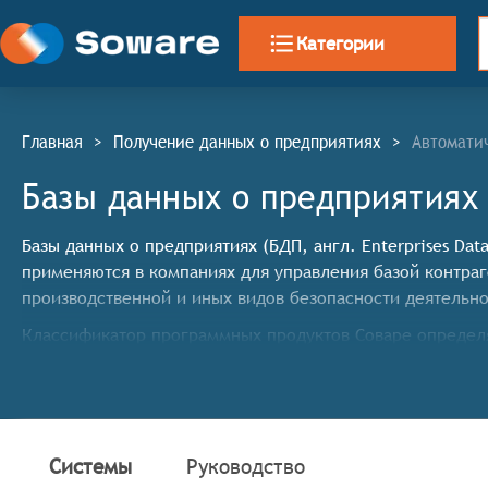
Категории
Главная
>
Получение данных о предприятиях
>
Автомати
Базы данных о предприятиях
Базы данных о предприятиях (БДП, англ. Enterprises Da
применяются в компаниях для управления базой контраг
производственной и иных видов безопасности деятельно
Классификатор программных продуктов Соваре определя
предприятиях, системы должны иметь следующие функ
Сбор и хранение данных: системы должны обеспеч
социальные сети, отзывы клиентов и другие откры
Поиск и фильтрация: системы должны предоставля
Системы
Руководство
деятельности, местоположение, размер и т.д. Это