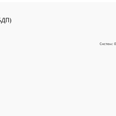
х показателей, оценка рисков сотрудничества, анализ
о выборе предприятий для сотрудничества.
формация была актуальной и точной. Это важно для
БДП)
Систем:
0