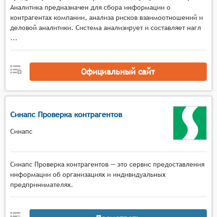
Аналитика предназначен для сбора информации о
предприятиях, чтобы информация была
контрагентах компании, анализа рисков взаимоотношений и
актуальной и точной. Это важно для
деловой аналитики. Система анализирует и составляет нагл
поддержания достоверности и полезности базы
...
данных.
Официальный сайт
Синапс Проверка контрагентов
Синапс
Синапс Проверка контрагентов — это сервис предоставления
информации об организациях и индивидуальных
предпринимателях.