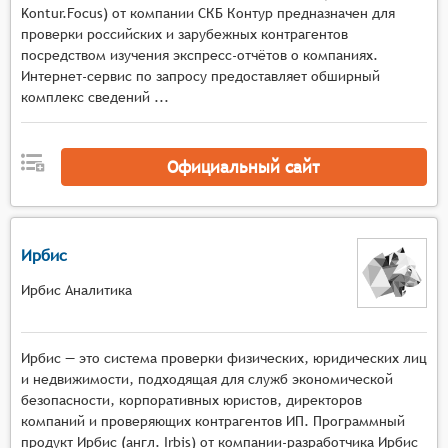
доступ к обширной базе данных о
Kontur.Focus) от компании СКБ Контур предназначен для
предприятиях.
проверки российских и зарубежных контрагентов
посредством изучения экспресс-отчётов о компаниях.
Поиск и фильтрация: системы должны
Интернет-сервис по запросу предоставляет обширный
предоставлять возможность поиска и
комплекс сведений ...
фильтрации данных по различным критериям,
таким как название предприятия, сфера
деятельности, местоположение, размер и т.д.
Официальный сайт
Это упрощает поиск нужной информации и
сокращает время на её получение.
Анализ данных: системы могут включать
функции для анализа собранных данных,
Ирбис
например, расчёт финансовых показателей,
Ирбис Аналитика
оценка рисков сотрудничества, анализ связей и
аффилированности и т.п. Это помогает
пользователям принимать более
Ирбис — это система проверки физических, юридических лиц
информированные решения о выборе
и недвижимости, подходящая для служб экономической
предприятий для сотрудничества.
безопасности, корпоративных юристов, директоров
Обновление данных: системы должны
компаний и проверяющих контрагентов ИП. Программный
обеспечивать регулярное обновление данных о
продукт Ирбис (англ. Irbis) от компании-разработчика Ирбис