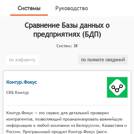
отрасли и регионе. БДП применяются в компаниях
Системы
Руководство
для управления базой контрагентов (партнёров,
клиентов и поставщиков), а также для обеспечения
Сравнение
Базы данных о
информационной, финансовой, производственной и
предприятиях (БДП)
иных видов безопасности деятельности.
Классификатор программных продуктов Соваре
Систем:
38
определяет конкретные функциональные критерии
по алфавиту
по полноте сведений
для систем. Для того чтобы соответствовать
категории баз данных о предприятиях, системы
должны иметь следующие функциональные
возможности:
Контур.Фокус
СКБ Контур
Сбор и хранение данных: системы должны
обеспечивать сбор и хранение информации о
предприятиях из различных источников,
Контур.Фокус — это сервис для детальной проверки
включая официальные реестры, социальные
контрагентов, позволяющий проанализировать важнейшую
сети, отзывы клиентов и другие открытые
информацию о любой компании из Белоруссии, Казахстана и
данные. Это позволяет пользователям получить
России. Программный продукт Контур.Фокус (англ.