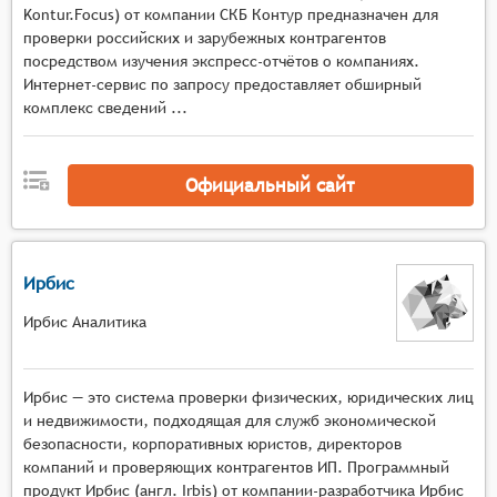
Kontur.Focus) от компании СКБ Контур предназначен для
Поиск и фильтрация: системы должны
проверки российских и зарубежных контрагентов
предоставлять возможность поиска и
посредством изучения экспресс-отчётов о компаниях.
фильтрации данных по различным критериям,
Интернет-сервис по запросу предоставляет обширный
таким как название предприятия, сфера
комплекс сведений ...
деятельности, местоположение, размер и т.д.
Это упрощает поиск нужной информации и
сокращает время на её получение.
Официальный сайт
Анализ данных: системы могут включать
функции для анализа собранных данных,
например, расчёт финансовых показателей,
Ирбис
оценка рисков сотрудничества, анализ связей и
аффилированности и т.п. Это помогает
Ирбис Аналитика
пользователям принимать более
информированные решения о выборе
предприятий для сотрудничества.
Ирбис — это система проверки физических, юридических лиц
Обновление данных: системы должны
и недвижимости, подходящая для служб экономической
безопасности, корпоративных юристов, директоров
обеспечивать регулярное обновление данных о
компаний и проверяющих контрагентов ИП. Программный
предприятиях, чтобы информация была
продукт Ирбис (англ. Irbis) от компании-разработчика Ирбис