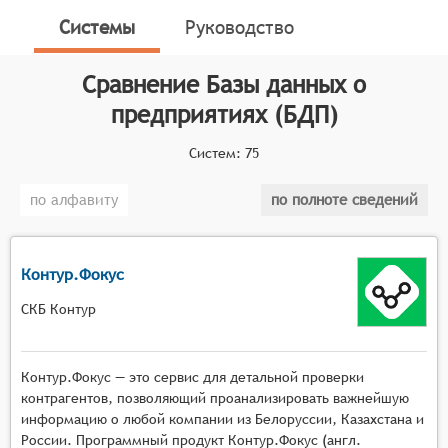
для управления базой контрагентов (партнёров,
Системы
Руководство
клиентов и поставщиков), а также для обеспечения
информационной, финансовой, производственной и
Сравнение
Базы данных о
иных видов безопасности деятельности.
предприятиях (БДП)
Классификатор программных продуктов Соваре
определяет конкретные функциональные критерии
Систем:
75
для систем. Для того чтобы соответствовать
категории баз данных о предприятиях, системы
по алфавиту
по полноте сведений
должны иметь следующие функциональные
возможности:
Контур.Фокус
Сбор и хранение данных: системы должны
обеспечивать сбор и хранение информации о
СКБ Контур
предприятиях из различных источников,
включая официальные реестры, социальные
сети, отзывы клиентов и другие открытые
Контур.Фокус — это сервис для детальной проверки
данные. Это позволяет пользователям получить
контрагентов, позволяющий проанализировать важнейшую
доступ к обширной базе данных о
информацию о любой компании из Белоруссии, Казахстана и
России. Программный продукт Контур.Фокус (англ.
предприятиях.