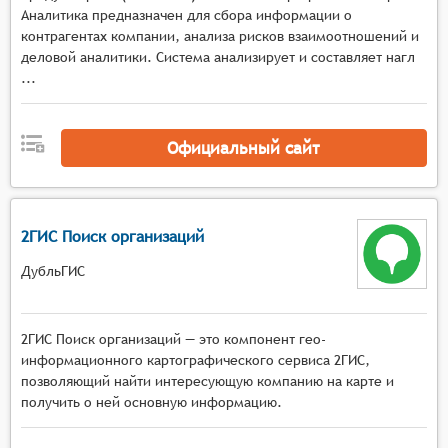
актуальной и точной. Это важно для
Аналитика предназначен для сбора информации о
поддержания достоверности и полезности базы
контрагентах компании, анализа рисков взаимоотношений и
данных.
деловой аналитики. Система анализирует и составляет нагл
...
Официальный сайт
2ГИС Поиск организаций
ДубльГИС
2ГИС Поиск организаций — это компонент гео-
информационного картографического сервиса 2ГИС,
позволяющий найти интересующую компанию на карте и
получить о ней основную информацию.