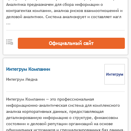
актуальной и точной. Это важно для
Аналитика предназначен для сбора информации о
поддержания достоверности и полезности базы
контрагентах компании, анализа рисков взаимоотношений и
данных.
деловой аналитики. Система анализирует и составляет нагл
...
Официальный сайт
Интегрум Компании
Интегрум Медиа
Интегрум Компании — это профессиональная
информационно-аналитическая система для комплексного
анализа корпоративных данных, предоставляющая
детализированную информацию о структуре, финансовом
состоянии и деловой репутации организаций на основе
официальных источников и специализированных баз данных.