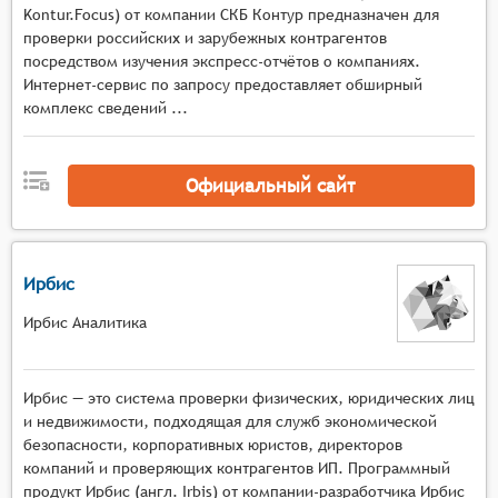
Kontur.Focus) от компании СКБ Контур предназначен для
Поиск и фильтрация: системы должны
проверки российских и зарубежных контрагентов
предоставлять возможность поиска и
посредством изучения экспресс-отчётов о компаниях.
фильтрации данных по различным критериям,
Интернет-сервис по запросу предоставляет обширный
таким как название предприятия, сфера
комплекс сведений ...
деятельности, местоположение, размер и т.д.
Это упрощает поиск нужной информации и
сокращает время на её получение.
Официальный сайт
Анализ данных: системы могут включать
функции для анализа собранных данных,
например, расчёт финансовых показателей,
Ирбис
оценка рисков сотрудничества, анализ связей и
аффилированности и т.п. Это помогает
Ирбис Аналитика
пользователям принимать более
информированные решения о выборе
предприятий для сотрудничества.
Ирбис — это система проверки физических, юридических лиц
Обновление данных: системы должны
и недвижимости, подходящая для служб экономической
безопасности, корпоративных юристов, директоров
обеспечивать регулярное обновление данных о
компаний и проверяющих контрагентов ИП. Программный
предприятиях, чтобы информация была
продукт Ирбис (англ. Irbis) от компании-разработчика Ирбис