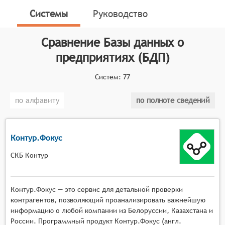
для управления базой контрагентов (партнёров,
Системы
Руководство
клиентов и поставщиков), а также для обеспечения
информационной, финансовой, производственной и
Сравнение
Базы данных о
иных видов безопасности деятельности.
предприятиях (БДП)
Классификатор программных продуктов Соваре
определяет конкретные функциональные критерии
Систем:
77
для систем. Для того чтобы соответствовать
категории баз данных о предприятиях, системы
по алфавиту
по полноте сведений
должны иметь следующие функциональные
возможности:
Контур.Фокус
Сбор и хранение данных: системы должны
обеспечивать сбор и хранение информации о
СКБ Контур
предприятиях из различных источников,
включая официальные реестры, социальные
сети, отзывы клиентов и другие открытые
Контур.Фокус — это сервис для детальной проверки
данные. Это позволяет пользователям получить
контрагентов, позволяющий проанализировать важнейшую
доступ к обширной базе данных о
информацию о любой компании из Белоруссии, Казахстана и
России. Программный продукт Контур.Фокус (англ.
предприятиях.