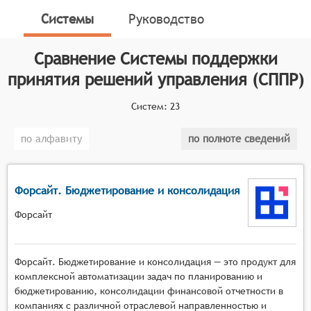
решений в управлении (СППР, англ. Executive
Системы
Руководство
Decision Support Systems, EDS) помогают
предприятиям достигать взвешенного выбора
Сравнение
Системы поддержки
решения среди возможных альтернатив и
распространять результаты заинтересованным
принятия решений управления (СППР)
лицам.
Систем:
23
Классификатор программных продуктов Соваре
определяет конкретные функциональные критерии
по алфавиту
по полноте сведений
для систем. Чтобы претендовать на включение в
категорию Систем поддержки принятия решений в
управлении (СППР), программный продукт должен:
Форсайт. Бюджетирование и консолидация
Обеспечить анализ сценариев;
Форсайт
Иметь встроенные инструменты для сбора
обратной связи;
Анализировать и визуализировать входные
Форсайт. Бюджетирование и консолидация — это продукт для
данные;
комплексной автоматизации задач по планированию и
бюджетированию, консолидации финансовой отчетности в
Формировать множество критериев выбора,
компаниях с различной отраслевой направленностью и
множество альтернатив и помогать