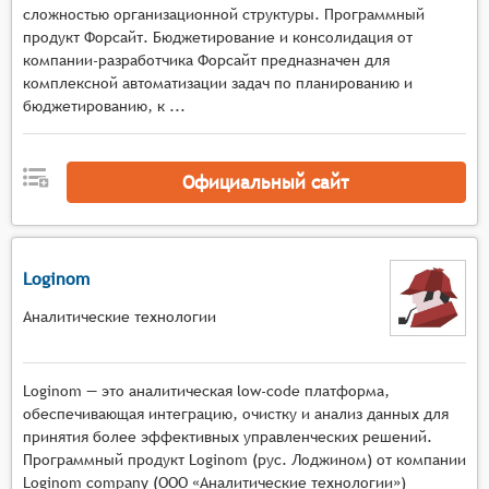
сложностью организационной структуры. Программный
производить выбор решения;
продукт Форсайт. Бюджетирование и консолидация от
Позволять делиться возможными вариантами и
компании-разработчика Форсайт предназначен для
итоговыми решениями с внутренними и
комплексной автоматизации задач по планированию и
внешними заинтересованными сторонами
бюджетированию, к ...
(заинтересованными лицами).
Официальный сайт
Loginom
Аналитические технологии
Loginom — это аналитическая low-code платформа,
обеспечивающая интеграцию, очистку и анализ данных для
принятия более эффективных управленческих решений.
Программный продукт Loginom (рус. Лоджином) от компании
Loginom company (ООО «Аналитические технологии»)