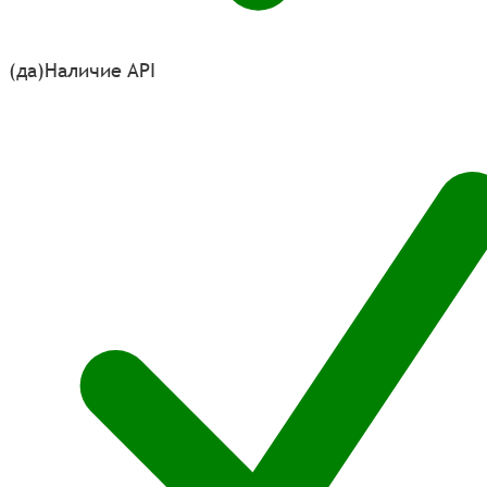
(да)
Наличие API