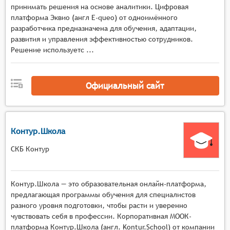
администраторами),
принимать решения на основе аналитики. Цифровая
реализация различных форматов обучения
платформа Эквио (англ E-queo) от одноимённого
(вебинары, онлайн-лекции, интерактивные
разработчика предназначена для обучения, адаптации,
задания, тесты),
развития и управления эффективностью сотрудников.
Решение используетс ...
отслеживание прогресса обучения и
формирование индивидуальных траекторий
обучения,
Официальный сайт
оценка знаний и навыков обучающихся
посредством тестирования и других форм
контроля.
Контур.Школа
СКБ Контур
Контур.Школа — это образовательная онлайн-платформа,
предлагающая программы обучения для специалистов
разного уровня подготовки, чтобы расти и уверенно
чувствовать себя в профессии. Корпоративная МООК-
платформа Контур.Школа (англ. Kontur.School) от компании