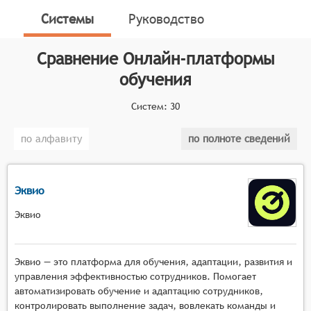
возможностей, направленных на поддержку всех
Системы
Руководство
аспектов дистанционного образования, от
разработки и доставки учебных материалов до
Сравнение
Онлайн-платформы
оценки успеваемости учащихся и управления
обучения
учебным процессом.
Классификатор программных продуктов Соваре
Систем:
30
определяет конкретные функциональные критерии
для систем. Для того, чтобы быть представленными
по алфавиту
по полноте сведений
на рынке Онлайн-платформы обучения, системы
должны иметь следующие функциональные
возможности:
Эквио
разработка и редактирование учебных курсов и
Эквио
материалов, включая мультимедийный
контент,
Эквио — это платформа для обучения, адаптации, развития и
организация взаимодействия между
управления эффективностью сотрудников. Помогает
участниками учебного процесса
автоматизировать обучение и адаптацию сотрудников,
(обучающимися, преподавателями,
контролировать выполнение задач, вовлекать команды и