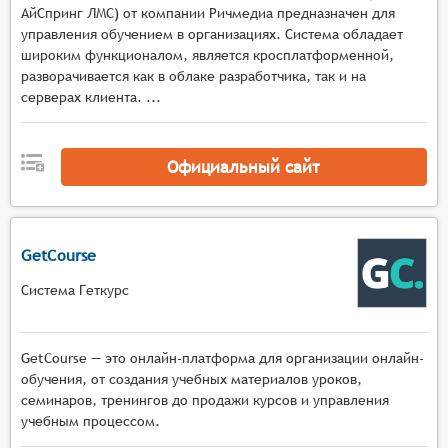
АйСпринг ЛМС) от компании Ричмедиа предназначен для
воспроизведения записанного материала на
управления обучением в организациях. Система обладает
различных устройствах, адаптивным битрейтом
широким функционалом, является кросплатформенной,
и возможностью выбора качества потока,
разворачивается как в облаке разработчика, так и на
Интерактивные элементы воспроизведения с
серверах клиента. ...
функцией перемотки, установкой закладок,
возможностью навигации по ключевым
моментам вебинара и поиска по текстовой
Официальный сайт
транскрипции,
Инструменты редактирования записей с
возможностью обрезки материала, создания
GetCourse
глав, добавления аннотаций и выделения
важных фрагментов для последующего
Система Геткурс
просмотра,
Управление воспроизведением с поддержкой
различных режимов просмотра (полный экран,
GetCourse — это онлайн-платформа для организации онлайн-
оконный режим), возможностью настройки
обучения, от создания учебных материалов уроков,
семинаров, тренингов до продажи курсов и управления
скорости воспроизведения и синхронизации
учебным процессом.
аудио и видео потоков.