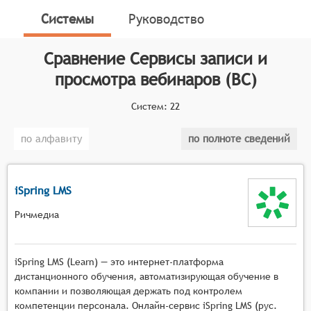
проведения и последующего доступа к записям
Системы
Руководство
вебинаров. Данные сервисы предлагают широкий
спектр функций, делая процесс проведения
Сравнение
Сервисы записи и
вебинаров максимально удобным и эффективным, а
также предоставляя дополнительные возможности
просмотра вебинаров (ВС)
для обучения и взаимодействия с аудиторией.
Систем:
22
Классификатор программных продуктов Соваре
определяет конкретные функциональные критерии
по алфавиту
по полноте сведений
для систем. Для того, чтобы быть представленными
на рынке сервисов записи и просмотра вебинаров,
системы должны иметь следующие функциональные
iSpring LMS
возможности:
Ричмедиа
Профессиональная запись контента с
возможностью захвата видео, аудио и
презентаций в высоком качестве, поддержкой
iSpring LMS (Learn) — это интернет-платформа
различных форматов записи и возможностью
дистанционного обучения, автоматизирующая обучение в
настройки параметров сжатия,
компании и позволяющая держать под контролем
компетенции персонала. Онлайн-сервис iSpring LMS (рус.
Многоформатный просмотр с поддержкой