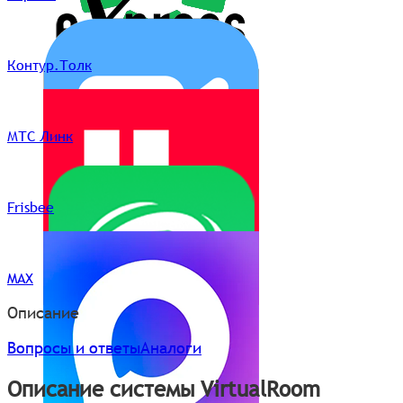
Контур.Толк
МТС Линк
Frisbee
MAX
Описание
Вопросы и ответы
Аналоги
Описание системы VirtualRoom