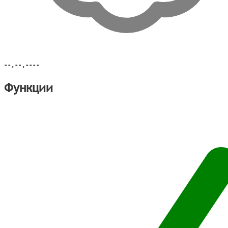
--.--.----
Функции