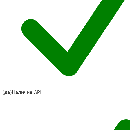
(да)
Наличие API