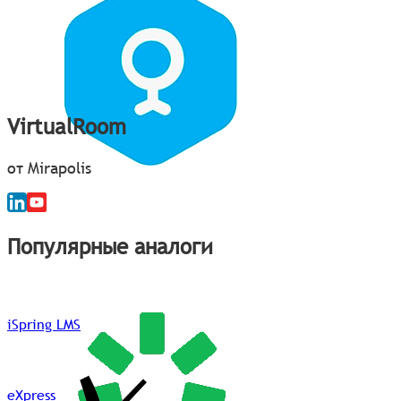
VirtualRoom
от Mirapolis
Популярные аналоги
iSpring LMS
eXpress