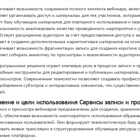
ечивает возможность сохранения полного контента вебинара, включ
ляет организовать доступ к материалам для тех участников, которы
ёт базу обучающих материалов для повторного использования и пе
возможность анализировать качество проведённого мероприятия и 
бствует расширению аудитории за счёт предоставления доступа к з
ает в создании дополнительных маркетинговых материалов на осно
ечивает возможность фрагментации записи для создания коротких 
ляет собирать аналитику по просмотрам и вовлечённости аудитории
ограммные решения играют ключевую роль в процессе записи и пр
добные инструменты для редактирования и публикации материалов,
росмотров. Современные технологии позволяют создавать професс
обавления субтитров и интерактивных элементов, что существенно
ей.
чение и цели использования Сервисы записи и пр
иси и просмотра вебинаров предназначены для создания, хранени
, обеспечивая возможность многократного использования образов
ресованных пользователей. Они формируют технологическую базу д
вать живые трансляции в структурированные обучающие ресурсы с
льные платформы.