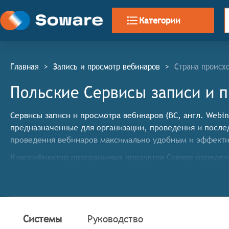
Категории
Главная
>
Запись и просмотр вебинаров
>
Страна происх
Польские Сервисы записи и п
Сервисы записи и просмотра вебинаров (ВС, англ. Webin
предназначенные для организации, проведения и после
проведения вебинаров максимально удобным и эффектив
Классификатор программных продуктов Соваре определя
записи и просмотра вебинаров, системы должны иметь
Профессиональная запись контента с возможностью
настройки параметров сжатия,
Многоформатный просмотр с поддержкой воспроизв
Системы
Руководство
потока,