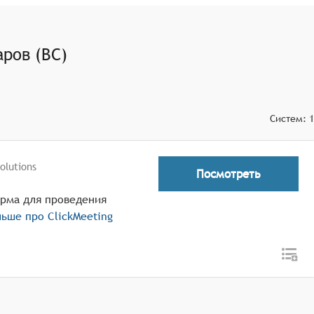
ации по ключевым моментам вебинара и поиска по
аций и выделения важных фрагментов для последующего
ров (ВС)
 возможностью настройки скорости воспроизведения и
Систем:
1
olutions
Посмотреть
орма для проведения
льше про
ClickMeeting