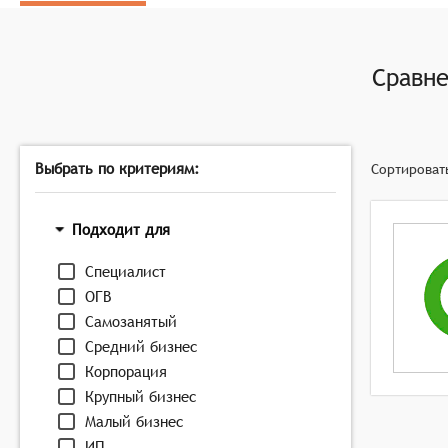
Интерактивные элементы воспроизведения с функц
текстовой транскрипции,
Инструменты редактирования записей с возможнос
Сравн
просмотра,
Управление воспроизведением с поддержкой разли
синхронизации аудио и видео потоков.
Выбрать по критериям:
Сортироват
Подходит для
Специалист
ОГВ
Самозанятый
Средний бизнес
Корпорация
Крупный бизнес
Малый бизнес
ИП