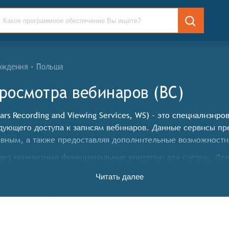
ождения - Польша
росмотра вебинаров (ВС)
ars Recording and Viewing Services, WS) - это специализи
дующего доступа к записям вебинаров. Данные сервисы пр
ным, а также предоставляя дополнительные возможности 
ет конкретные функциональные критерии для систем. Для
 следующие функциональные возможности:
Читать далее
 захвата видео, аудио и презентаций в высоком качестве
едения записанного материала на различных устройствах