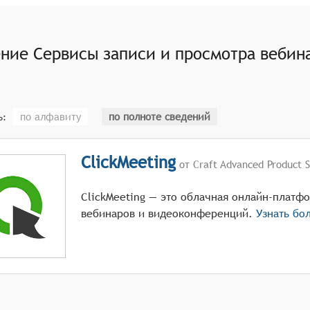
ией перемотки, установкой закладок, возможностью навиг
тью обрезки материала, создания глав, добавления аннот
ение
Сервисы записи и просмотра вебина
чных режимов просмотра (полный экран, оконный режим),
по алфавиту
по полноте сведений
ь:
ClickMeeting
от Craft Advanced Product S
ClickMeeting — это облачная онлайн-платф
вебинаров и видеоконференций.
Узнать бо