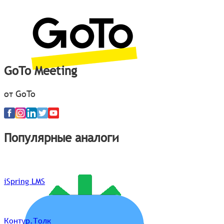
GoTo Meeting
от GoTo
Популярные аналоги
iSpring LMS
Контур.Толк