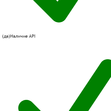
(да)
Наличие API