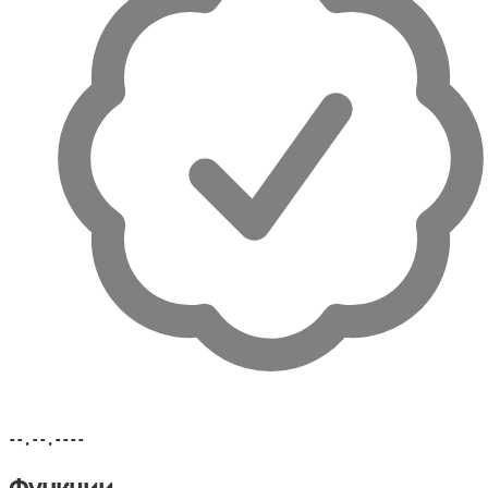
--.--.----