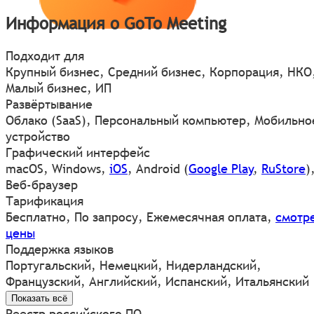
Информация о GoTo Meeting
Подходит для
Крупный бизнес, Средний бизнес, Корпорация, НКО
Малый бизнес, ИП
Развёртывание
Облако (SaaS), Персональный компьютер, Мобильно
устройство
Графический интерфейс
macOS
,
Windows
,
iOS
,
Android
(
Google Play
,
RuStore
)
Веб-браузер
Тарификация
Бесплатно, По запросу, Ежемесячная оплата,
смотр
цены
Поддержка языков
Португальский, Немецкий, Нидерландский,
Французский, Английский, Испанский, Итальянский
Показать всё
Реестр российского ПО