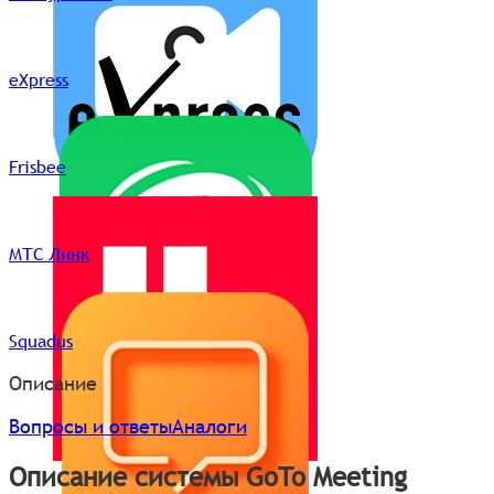
eXpress
Frisbee
МТС Линк
Squadus
Описание
Вопросы и ответы
Аналоги
Описание системы GoTo Meeting