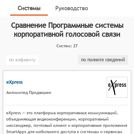
обеспечения эффективной коммуникации внутри
Системы
Руководство
компании.
Классификатор программных продуктов Соваре
Сравнение
Программные системы
определяет конкретные функциональные критерии
корпоративной голосовой связи
для систем. Для того чтобы соответствовать
категории программных систем корпоративной
Систем:
27
голосовой связи, системы должны иметь следующие
функциональные возможности:
по алфавиту
по полноте сведений
Качественное голосовое соединение для
чёткой коммуникации.
eXpress
Поддержка одновременного подключения
нескольких участников.
Анлимитед Продакшен
Функции для управления правами и
настройками участников конференции.
Возможность интеграции с корпоративными
eXpress — это платформа корпоративных коммуникаций,
телефонными системами.
объединяющая видеоконференции, корпоративный
Поддержка мобильных устройств для общения
мессенджер, почтовый клиент и корпоративные приложения
SmartApps для мобильного доступа к системам и сервисам
вне офиса.