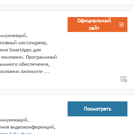
Официальный
сайт
оммуникаций,
ативный мессенджер,
ния SmartApps для
м компании. Программный
раммного обеспечения,
Реестровая запись №5745 от 20.09.2019) от компании Анлимите ...
Посмотреть
оммуникаций,
ения видеоконференций,