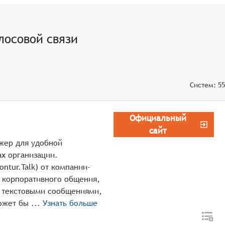
лосовой связи
Систем:
55
Официальный
сайт
жер для удобной
х организации.
ntur.Talk) от компании-
я корпоративного общения,
а текстовыми сообщениями,
управления групповыми чатами. Система может бы ...
Узнать больше