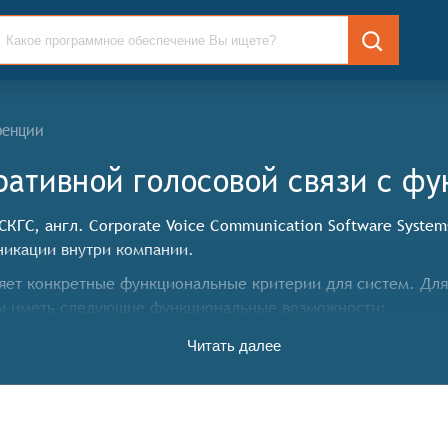
ренции
ативной голосовой связи c ф
КГС, англ. Corporate Voice Communication Software Syst
икации внутри компании.
ет конкретные функциональные критерии для систем. Для 
ны иметь следующие функциональные возможности:
Читать далее
оммуникации.
их участников.
частников конференции.
онными системами.
офиса.