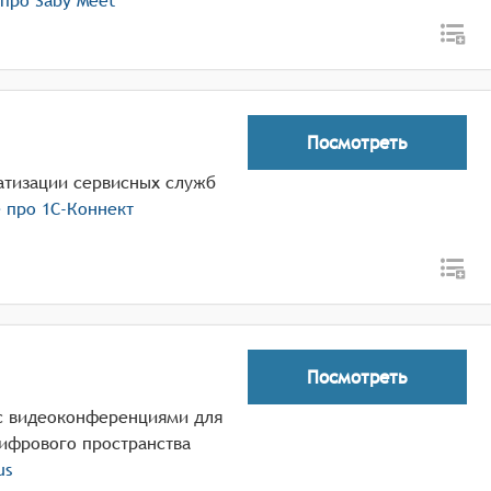
 про
Saby Meet
Посмотреть
атизации сервисных служб
е про
1С-Коннект
Посмотреть
с видеоконференциями для
цифрового пространства
us