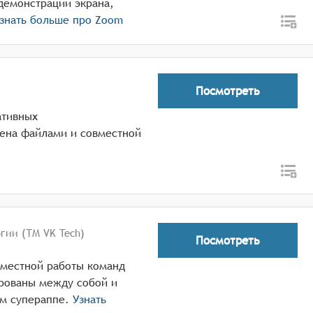
демонстрации экрана,
знать больше про
Zoom
Посмотреть
ативных
ена файлами и совместной
гии (ТМ VK Tech)
Посмотреть
вместной работы команд
ированы между собой и
м супераппе.
Узнать