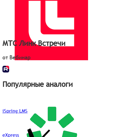
МТС Линк Встречи
от Вебинар
Популярные аналоги
iSpring LMS
eXpress