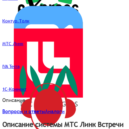
Контур.Толк
МТС Линк
IVA Terra
1С-Коннект
Описание
Вопросы и ответы
Аналоги
Описание системы МТС Линк Встречи