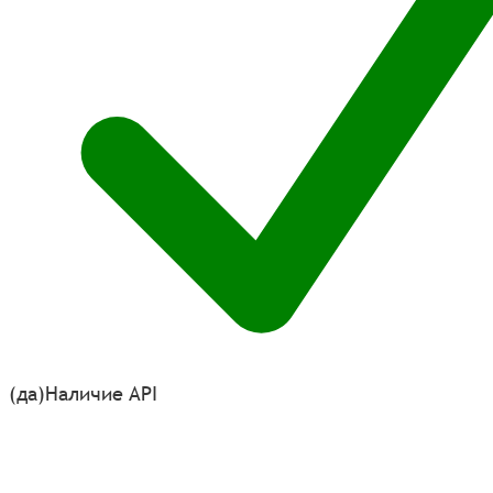
(да)
Наличие API