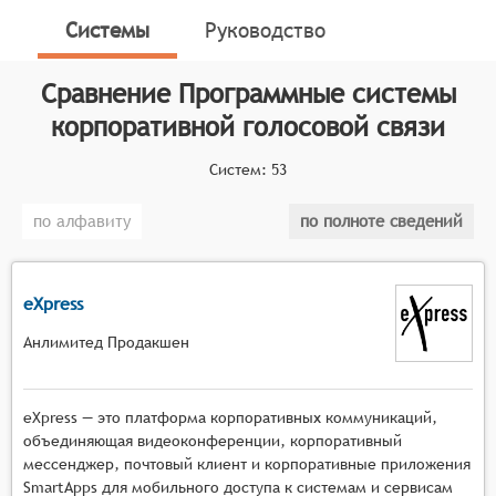
обеспечения эффективной коммуникации внутри
Системы
Руководство
компании.
Классификатор программных продуктов Соваре
Сравнение
Программные системы
определяет конкретные функциональные критерии
корпоративной голосовой связи
для систем. Для того чтобы соответствовать
категории программных систем корпоративной
Систем:
53
голосовой связи, системы должны иметь следующие
функциональные возможности:
по алфавиту
по полноте сведений
Качественное голосовое соединение для
чёткой коммуникации.
eXpress
Поддержка одновременного подключения
нескольких участников.
Анлимитед Продакшен
Функции для управления правами и
настройками участников конференции.
Возможность интеграции с корпоративными
eXpress — это платформа корпоративных коммуникаций,
телефонными системами.
объединяющая видеоконференции, корпоративный
Поддержка мобильных устройств для общения
мессенджер, почтовый клиент и корпоративные приложения
SmartApps для мобильного доступа к системам и сервисам
вне офиса.