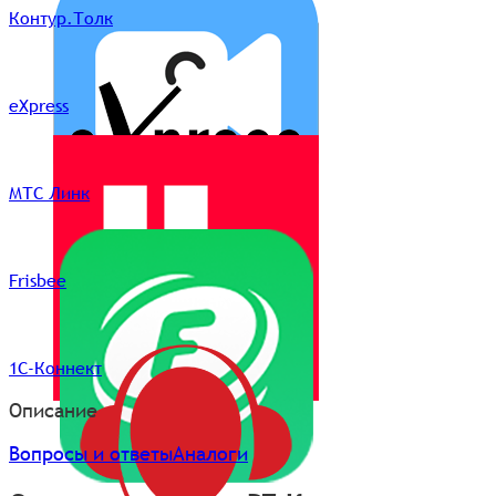
Контур.Толк
eXpress
МТС Линк
Frisbee
1С-Коннект
Описание
Вопросы и ответы
Аналоги