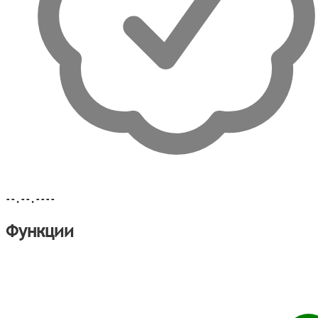
--.--.----
Функции