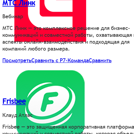
МТС Линк
Вебинар
МТС Линк — это комплексное решение для бизнес-
коммуникаций и совместной работы, охватывающая 
аспекты онлайн-взаимодействия и подходящая для
компаний любого размера.
Посмотреть
Сравнить с Р7-Команда
Сравнить
Frisbee
Клауд Атлас
Frisbee — это защищенная корпоративная платформа
коммуникаций и совместной работы, которая объед