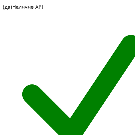
(да)
Наличие API