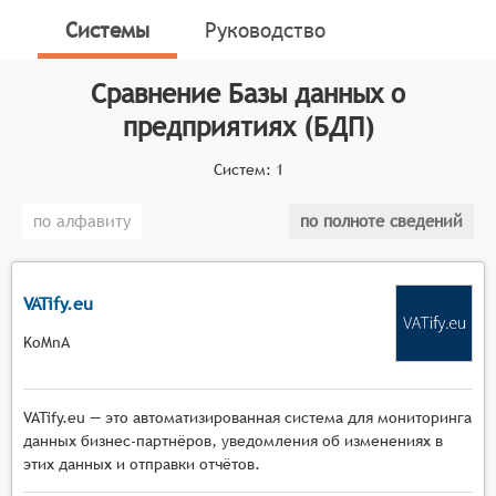
иных видов безопасности деятельности.
Системы
Руководство
Классификатор программных продуктов Соваре
определяет конкретные функциональные критерии
Сравнение
Базы данных о
для систем. Для того чтобы соответствовать
предприятиях (БДП)
категории баз данных о предприятиях, системы
должны иметь следующие функциональные
Систем:
1
возможности:
Сбор и хранение данных: системы должны
по алфавиту
по полноте сведений
обеспечивать сбор и хранение информации о
предприятиях из различных источников,
включая официальные реестры, социальные
VATify.eu
сети, отзывы клиентов и другие открытые
KoMnA
данные. Это позволяет пользователям получить
доступ к обширной базе данных о
предприятиях.
VATify.eu — это автоматизированная система для мониторинга
Поиск и фильтрация: системы должны
данных бизнес-партнёров, уведомления об изменениях в
предоставлять возможность поиска и
этих данных и отправки отчётов.
фильтрации данных по различным критериям,