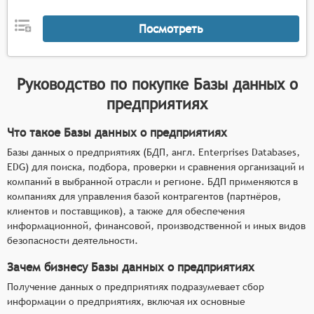
таким как название предприятия, сфера
деятельности, местоположение, размер и т.д.
Посмотреть
Это упрощает поиск нужной информации и
сокращает время на её получение.
Анализ данных: системы могут включать
Руководство по покупке
Базы данных о
функции для анализа собранных данных,
предприятиях
например, расчёт финансовых показателей,
оценка рисков сотрудничества, анализ связей и
Что такое Базы данных о предприятиях
аффилированности и т.п. Это помогает
Базы данных о предприятиях (БДП, англ. Enterprises Databases,
пользователям принимать более
EDG) для поиска, подбора, проверки и сравнения организаций и
информированные решения о выборе
компаний в выбранной отрасли и регионе. БДП применяются в
предприятий для сотрудничества.
компаниях для управления базой контрагентов (партнёров,
клиентов и поставщиков), а также для обеспечения
Обновление данных: системы должны
информационной, финансовой, производственной и иных видов
обеспечивать регулярное обновление данных о
безопасности деятельности.
предприятиях, чтобы информация была
актуальной и точной. Это важно для
Зачем бизнесу Базы данных о предприятиях
поддержания достоверности и полезности базы
Получение данных о предприятиях подразумевает сбор
данных.
информации о предприятиях, включая их основные