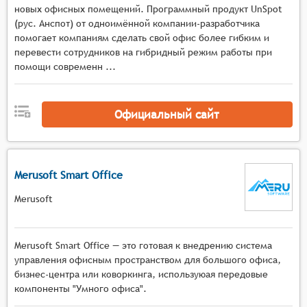
новых офисных помещений. Программный продукт UnSpot
поддержку различных способов оплаты
(рус. Анспот) от одноимённой компании-разработчика
(банковские карты, мобильные платежи,
помогает компаниям сделать свой офис более гибким и
предоплаченные карты),
перевести сотрудников на гибридный режим работы при
отображение в режиме реального времени
помощи современн ...
информации о доступных парковочных местах
на электронных картах или информационных
табло,
Официальный сайт
управление парковочными барьерами и
шлагбаумами на основе данных о занятости
мест и оплате услуг.
Merusoft Smart Office
Merusoft
Merusoft Smart Office — это готовая к внедрению система
управления офисным пространством для большого офиса,
бизнес-центра или коворкинга, используюая передовые
компоненты "Умного офиса".