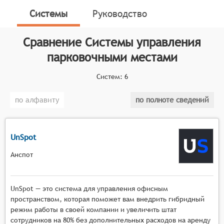
парковочных мест, управления потоками
Системы
Руководство
транспортных средств, автоматизации процессов
оплаты и повышения эффективности работы
Сравнение
Системы управления
парковочных зон.
парковочными местами
Классификатор программных продуктов Соваре
определяет конкретные функциональные критерии
Систем:
6
для систем. Для того, чтобы быть представленными
на рынке Системы управления парковочными
по алфавиту
по полноте сведений
местами, системы должны иметь следующие
функциональные возможности:
UnSpot
автоматическое определение занятости
парковочных мест с использованием сенсоров
Анспот
или видеокамер,
управление потоками транспортных средств с
возможностью маршрутизации и
UnSpot — это система для управления офисным
распределения мест в зависимости от текущей
пространством, которая поможет вам внедрить гибридный
загруженности,
режим работы в своей компании и увеличить штат
сотрудников на 80% без дополнительных расходов на аренду
автоматизация процессов оплаты, включая