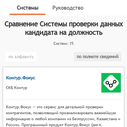
и проверки информации о кандидатах на
Системы
Руководство
трудоустройство. Эти системы играют ключевую
роль в процессе найма, обеспечивая безопасность и
Сравнение
Системы проверки данных
надежность рабочего коллектива.
кандидата на должность
Классификатор программных продуктов Соваре
определяет конкретные функциональные критерии
Систем:
15
для систем. должность, они должны иметь
следующие функциональные возможности:
по алфавиту
по полноте сведений
Многоуровневая проверка: Система должна
обеспечивать многоуровневую проверку
Контур.Фокус
данных кандидата, включая проверку
подлинности предоставленных документов
СКБ Контур
(образование, квалификация, сертификаты),
проверку криминального прошлого и
кредитной истории.
Контур.Фокус — это сервис для детальной проверки
Интеграция с внешними базами данных:
контрагентов, позволяющий проанализировать важнейшую
Система должна интегрироваться с
информацию о любой компании из Белоруссии, Казахстана и
России. Программный продукт Контур.Фокус (англ.
государственными реестрами, базами данных