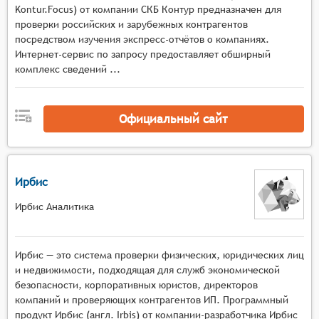
Kontur.Focus) от компании СКБ Контур предназначен для
правоохранительных органов и другими
проверки российских и зарубежных контрагентов
внешними источниками данных для получения
посредством изучения экспресс-отчётов о компаниях.
актуальной информации о кандидате.
Интернет-сервис по запросу предоставляет обширный
Автоматизация процесса проверки: Система
комплекс сведений ...
должна автоматизировать процесс проверки
данных, сокращая время и усилия,
затрачиваемые на ручную обработку
Официальный сайт
информации.
Защита персональных данных: Система должна
обеспечивать защиту персональных данных
Ирбис
кандидата в соответствии с законодательством
о защите данных, предотвращая
Ирбис Аналитика
несанкционированный доступ и использование
информации.
Отчётность и аналитика: Система должна
Ирбис — это система проверки физических, юридических лиц
предоставлять отчёты и аналитику по
и недвижимости, подходящая для служб экономической
безопасности, корпоративных юристов, директоров
результатам проверки данных, помогая
компаний и проверяющих контрагентов ИП. Программный
компаниям принимать обоснованные решения
продукт Ирбис (англ. Irbis) от компании-разработчика Ирбис