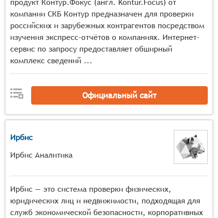
должна автоматизировать процесс проверки
продукт Контур.Фокус (англ. Kontur.Focus) от
данных, сокращая время и усилия, затрачиваемые
компании СКБ Контур предназначен для проверки
на ручную обработку информации.
российских и зарубежных контрагентов посредством
Защита персональных данных: Система должна
изучения экспресс-отчётов о компаниях. Интернет-
обеспечивать защиту персональных данных
сервис по запросу предоставляет обширный
кандидата в соответствии с законодательством о
комплекс сведений ...
защите данных, предотвращая
несанкционированный доступ и использование
информации.
Официальный сайт
Отчётность и аналитика: Система должна
предоставлять отчёты и аналитику по результатам
проверки данных, помогая компаниям принимать
Ирбис
обоснованные решения о найме и управлении
рисками.
Ирбис Аналитика
Ирбис — это система проверки физических,
юридических лиц и недвижимости, подходящая для
служб экономической безопасности, корпоративных