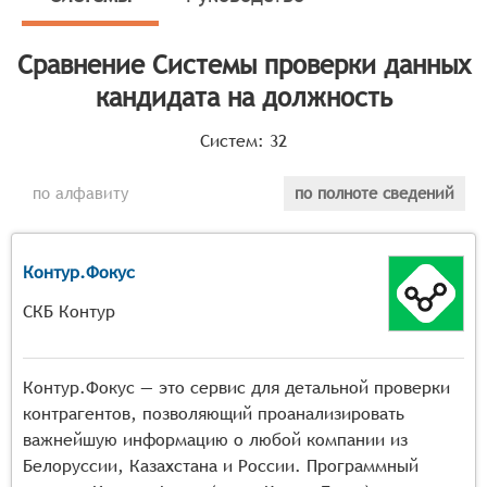
Классификатор программных продуктов Соваре
определяет конкретные функциональные критерии для
Сравнение
Системы проверки данных
систем. должность, они должны иметь следующие
кандидата на должность
функциональные возможности:
Систем:
32
Многоуровневая проверка: Система должна
обеспечивать многоуровневую проверку данных
по алфавиту
по полноте сведений
кандидата, включая проверку подлинности
предоставленных документов (образование,
квалификация, сертификаты), проверку
Контур.Фокус
криминального прошлого и кредитной истории.
Интеграция с внешними базами данных: Система
СКБ Контур
должна интегрироваться с государственными
реестрами, базами данных правоохранительных
органов и другими внешними источниками данных
Контур.Фокус — это сервис для детальной проверки
для получения актуальной информации о
контрагентов, позволяющий проанализировать
кандидате.
важнейшую информацию о любой компании из
Автоматизация процесса проверки: Система
Белоруссии, Казахстана и России. Программный