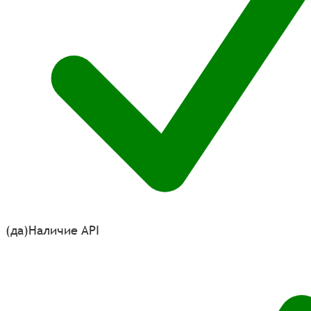
(да)
Наличие API