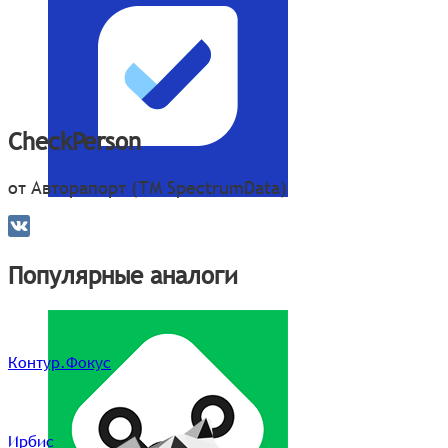
CheckPerson
от Авторапорт (ТМ SpectrumData)
Популярные аналоги
Контур.Фокус
Ирбис