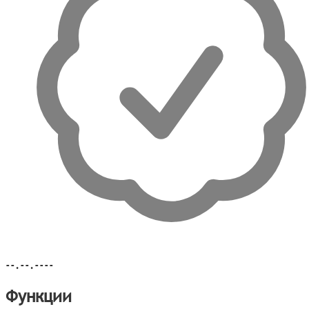
--.--.----
Функции