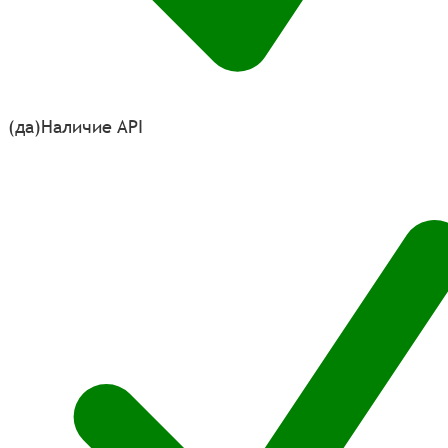
(да)
Наличие API