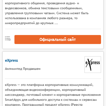
корпоративного общения, проведения аудио- и
Мультимодальное взаимодействие с
видеозвонков, обмена текстовыми сообщениями,
возможностью одновременного обмена
управления групповыми чатами. Система может быть
различными типами контента: изображениями,
использована в компаниях любого размера, то
видео, документами и мультимедийными
микропредприятий до крупных ...
файлами в режиме реального времени,
Синхронная коллаборация с инструментами для
совместной работы над документами,
Официальный сайт
виртуальными досками и проектами с
возможностью отслеживания изменений в
реальном времени,
eXpress
Гибкая организация общения с поддержкой
создания групповых чатов, каналов по
Анлимитед Продакшен
интересам, тематических обсуждений и
возможностью быстрого переключения между
различными потоками коммуникации,
eXpress — это платформа корпоративных коммуникаций,
Продвинутая система уведомлений с
объединяющая видеоконференции, корпоративный
мессенджер, почтовый клиент и корпоративные приложения
настраиваемыми оповещениями о новых
SmartApps для мобильного доступа к системам и сервисам
сообщениях, упоминаниях и важных событиях,
компании. Программный продукт eXpress (Реестр