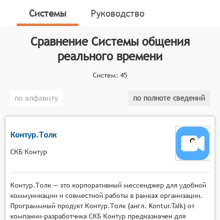
видео и текстовых данных между пользователями
Системы
Руководство
через интернет, поддерживающий индивидуальные
и групповые сессии, обеспечивающий мгновенную
Сравнение
Системы общения
коммуникацию и интеграцию с различными
устройствами для применения в корпоративной
реального времени
среде, онлайн-образовании, клиентском сервисе и
социальной сфере.
Систем:
45
Классификатор программных продуктов Соваре
по алфавиту
по полноте сведений
определяет конкретные функциональные критерии
для систем. Для того, чтобы быть представленными
на рынке систем общения реального времени,
Контур.Толк
системы должны иметь следующие функциональные
возможности:
СКБ Контур
Мгновенная передача сообщений с
поддержкой текстовых, голосовых и
Контур.Толк — это корпоративный мессенджер для удобной
видеосообщений, обеспечивающая
коммуникации и совместной работы в рамках организации.
практически нулевую задержку при обмене
Программный продукт Контур.Толк (англ. Kontur.Talk) от
компании-разработчика СКБ Контур предназначен для
данными между участниками,